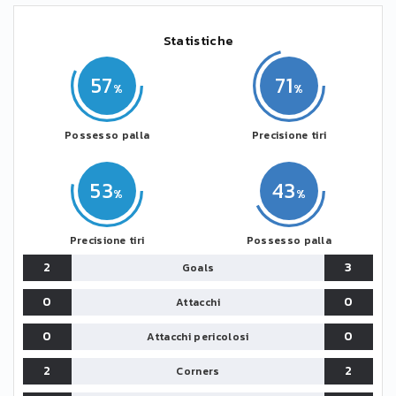
Statistiche
57
71
Possesso palla
Precisione tiri
53
43
Precisione tiri
Possesso palla
2
3
Goals
0
0
Attacchi
0
0
Attacchi pericolosi
2
2
Corners