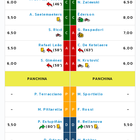
6,00
C
C
N. Zalewski
6,50
(46')
A. Saelemaekers
Éderson
5,50
C
C
8,00
S. Ricci
G. Raspadori
6,50
C
A
7,00
Rafael Leão
C. De Ketelaere
5,50
A
A
6,00
(58')
(63')
S. Giménez
N. Krstović
6,00
A
A
6,00
(58')
PANCHINA
PANCHINA
-
P. Terracciano
P
P
M. Sportiello
-
-
M. Pittarella
P
P
F. Rossi
-
P. Estupiñán
R. Bellanova
5,50
D
D
5,50
(80')
(55')