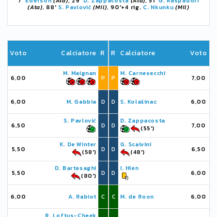
7'
Éderson
(Ata)
, 29'
D. Zappacosta
(Ata)
, 51'
G. Raspadori
(Ata)
, 88'
S. Pavlović
(Mil)
, 90'+4 rig.
C. Nkunku
(Mil)
Voto
Calciatore
R
R
Calciatore
Voto
M. Maignan
M. Carnesecchi
6,00
P
P
7,00
6,00
M. Gabbia
D
D
S. Kolašinac
6,00
S. Pavlović
D. Zappacosta
6,50
D
D
7,00
(55')
K. De Winter
G. Scalvini
5,50
D
D
6,50
(58')
(48')
D. Bartesaghi
I. Hien
5,50
D
D
6,00
(80')
6,00
A. Rabiot
C
C
M. de Roon
6,00
R. Loftus-Cheek