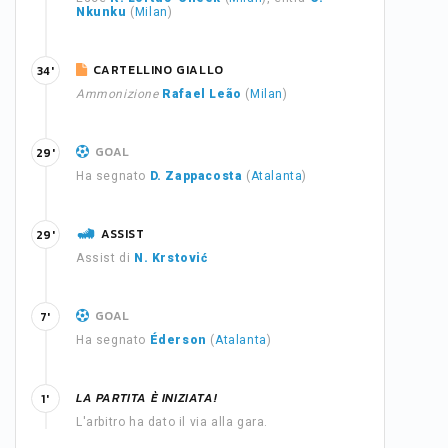
Nkunku
(
Milan
)
CARTELLINO GIALLO
34'
Ammonizione
Rafael Leão
(
Milan
)
GOAL
29'
Ha segnato
D. Zappacosta
(
Atalanta
)
ASSIST
29'
Assist di
N. Krstović
GOAL
7'
Ha segnato
Éderson
(
Atalanta
)
LA PARTITA È INIZIATA!
1'
L'arbitro ha dato il via alla gara.