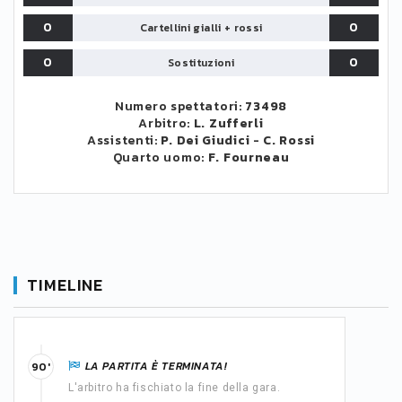
0
0
Cartellini gialli + rossi
0
0
Sostituzioni
Numero spettatori:
73498
Arbitro:
L. Zufferli
Assistenti:
P. Dei Giudici
-
C. Rossi
Quarto uomo:
F. Fourneau
TIMELINE
LA PARTITA È TERMINATA!
90'
L'arbitro ha fischiato la fine della gara.