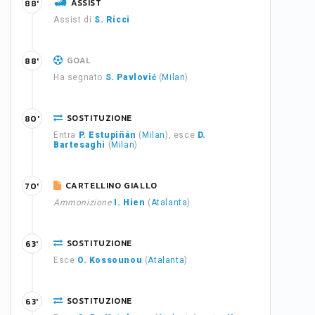
ASSIST
88'
Assist di
S. Ricci
GOAL
88'
Ha segnato
S. Pavlović
(
Milan
)
SOSTITUZIONE
80'
Entra
P. Estupiñán
(
Milan
), esce
D.
Bartesaghi
(
Milan
)
CARTELLINO GIALLO
70'
Ammonizione
I. Hien
(
Atalanta
)
SOSTITUZIONE
63'
Esce
O. Kossounou
(
Atalanta
)
SOSTITUZIONE
63'