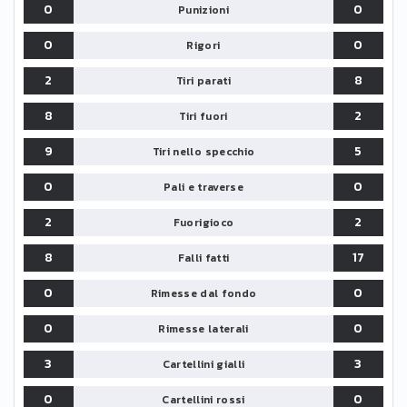
0
0
Punizioni
0
0
Rigori
2
8
Tiri parati
8
2
Tiri fuori
9
5
Tiri nello specchio
0
0
Pali e traverse
2
2
Fuorigioco
8
17
Falli fatti
0
0
Rimesse dal fondo
0
0
Rimesse laterali
3
3
Cartellini gialli
0
0
Cartellini rossi