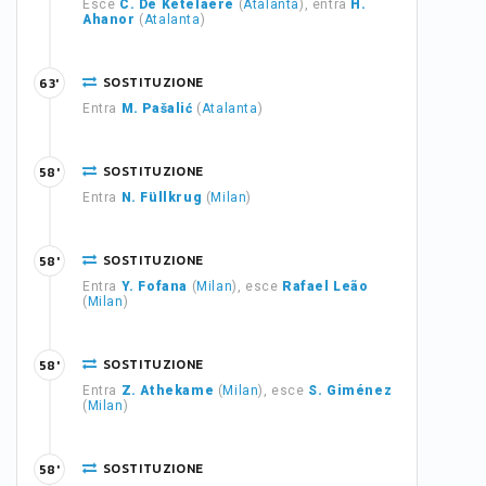
Esce
C. De Ketelaere
(
Atalanta
), entra
H.
Ahanor
(
Atalanta
)
SOSTITUZIONE
63'
Entra
M. Pašalić
(
Atalanta
)
SOSTITUZIONE
58'
Entra
N. Füllkrug
(
Milan
)
SOSTITUZIONE
58'
Entra
Y. Fofana
(
Milan
), esce
Rafael Leão
(
Milan
)
SOSTITUZIONE
58'
Entra
Z. Athekame
(
Milan
), esce
S. Giménez
(
Milan
)
SOSTITUZIONE
58'