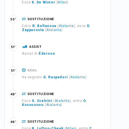
Esce
K. De Winter
(
Milan
)
SOSTITUZIONE
55'
Entra
R. Bellanova
(
Atalanta
), esce
D.
Zappacosta
(
Atalanta
)
ASSIST
51'
Assist di
Éderson
GOAL
51'
Ha segnato
G. Raspadori
(
Atalanta
)
SOSTITUZIONE
48'
Esce
G. Scalvini
(
Atalanta
), entra
O.
Kossounou
(
Atalanta
)
SOSTITUZIONE
46'
Esce
R. Loftus-Cheek
(
Milan
), entra
C.