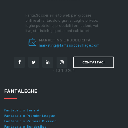
Fanta.Soccer è il sito web per giocare
online al fantacalcio gratis. Leghe private,
leghe pubbliche, probabili formazioni, voti
live, statistiche, quotazioni calciatori.
MARKETING E PUBBLICITÀ
marketing@fantasoccevillage.com
CONTATTACI
- 10.1.0.204
FANTALEGHE
Fantacalcio Serie A
Fantacalcio Premier League
Fantacalcio Primera Division
Fantacalcio Bundesliga