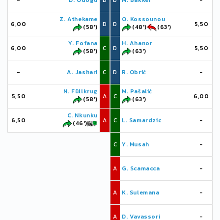
-
D. Odogu
D
D
M. Bakker
-
Z. Athekame
O. Kossounou
6,00
D
D
5,50
(58')
(48')
(63')
Y. Fofana
H. Ahanor
6,00
C
D
5,50
(58')
(63')
-
A. Jashari
C
D
R. Obrić
-
N. Füllkrug
M. Pašalić
5,50
A
C
6,00
(58')
(63')
C. Nkunku
6,50
A
C
L. Samardzic
-
(46')
C
Y. Musah
-
A
G. Scamacca
-
A
K. Sulemana
-
A
D. Vavassori
-