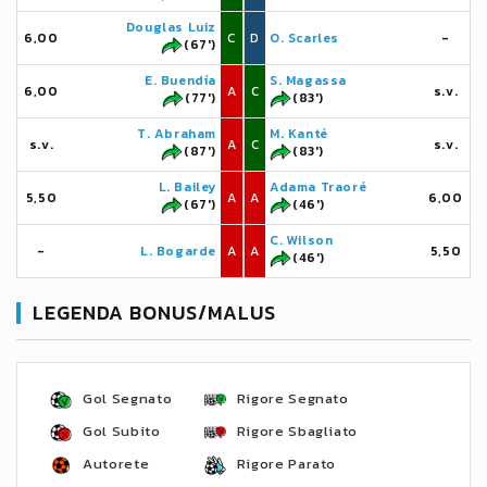
Douglas Luiz
6,00
C
D
O. Scarles
-
(67')
E. Buendía
S. Magassa
6,00
A
C
s.v.
(77')
(83')
T. Abraham
M. Kanté
s.v.
A
C
s.v.
(87')
(83')
L. Bailey
Adama Traoré
5,50
A
A
6,00
(67')
(46')
C. Wilson
-
L. Bogarde
A
A
5,50
(46')
LEGENDA BONUS/MALUS
Gol Segnato
Rigore Segnato
Gol Subito
Rigore Sbagliato
Autorete
Rigore Parato