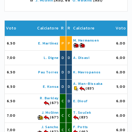
15'
J. McGinn
(Ast)
, 68'
O. Watkins
(Ast)
Voto
Calciatore
R
R
Calciatore
Voto
M. Hermansen
6,50
E. Martínez
P
P
6,00
7,00
L. Digne
D
D
A. Disasi
6,00
6,50
Pau Torres
D
D
K. Mavropanos
6,00
A. Wan-Bissaka
6,50
E. Konsa
D
D
5,00
(83')
R. Barkley
6,50
C
D
E. Diouf
6,00
(67')
J. McGinn
T. Souček
7,00
C
C
6,00
(67')
(83')
J. Sancho
F. Potts
7,00
C
C
6,00
(67')
(46')