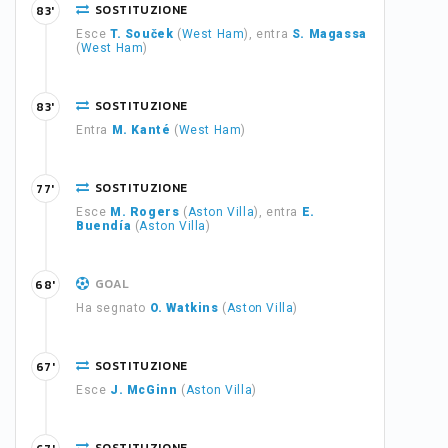
SOSTITUZIONE
83'
Esce
T. Souček
(
West Ham
), entra
S. Magassa
(
West Ham
)
SOSTITUZIONE
83'
Entra
M. Kanté
(
West Ham
)
SOSTITUZIONE
77'
Esce
M. Rogers
(
Aston Villa
), entra
E.
Buendía
(
Aston Villa
)
GOAL
68'
Ha segnato
O. Watkins
(
Aston Villa
)
SOSTITUZIONE
67'
Esce
J. McGinn
(
Aston Villa
)