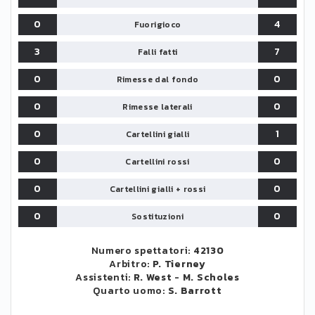
0
4
Fuorigioco
3
7
Falli fatti
0
0
Rimesse dal fondo
0
0
Rimesse laterali
0
1
Cartellini gialli
0
0
Cartellini rossi
0
0
Cartellini gialli + rossi
0
0
Sostituzioni
Numero spettatori:
42130
Arbitro:
P. Tierney
Assistenti:
R. West
-
M. Scholes
Quarto uomo:
S. Barrott