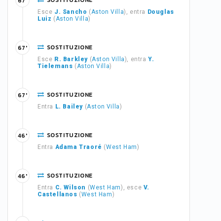
SOSTITUZIONE
67'
Esce
J. Sancho
(
Aston Villa
), entra
Douglas
Luiz
(
Aston Villa
)
SOSTITUZIONE
67'
Esce
R. Barkley
(
Aston Villa
), entra
Y.
Tielemans
(
Aston Villa
)
SOSTITUZIONE
67'
Entra
L. Bailey
(
Aston Villa
)
SOSTITUZIONE
46'
Entra
Adama Traoré
(
West Ham
)
SOSTITUZIONE
46'
Entra
C. Wilson
(
West Ham
), esce
V.
Castellanos
(
West Ham
)