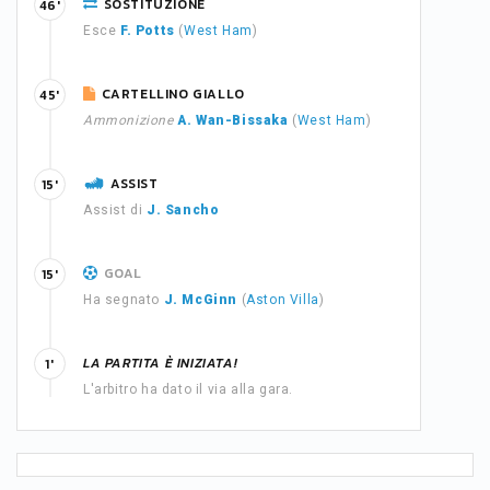
SOSTITUZIONE
46'
Esce
F. Potts
(
West Ham
)
CARTELLINO GIALLO
45'
Ammonizione
A. Wan-Bissaka
(
West Ham
)
ASSIST
15'
Assist di
J. Sancho
GOAL
15'
Ha segnato
J. McGinn
(
Aston Villa
)
LA PARTITA È INIZIATA!
1'
L'arbitro ha dato il via alla gara.