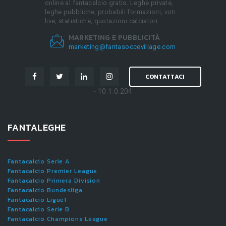
online al fantacalcio gratis. Leghe private,
leghe pubbliche, probabili formazioni, voti
live, statistiche, quotazioni calciatori.
MARKETING E PUBBLICITÀ
marketing@fantasoccevillage.com
CONTATTACI
- 10.1.0.204
FANTALEGHE
Fantacalcio Serie A
Fantacalcio Premier League
Fantacalcio Primera Division
Fantacalcio Bundesliga
Fantacalcio Ligue1
Fantacalcio Serie B
Fantacalcio Champions League