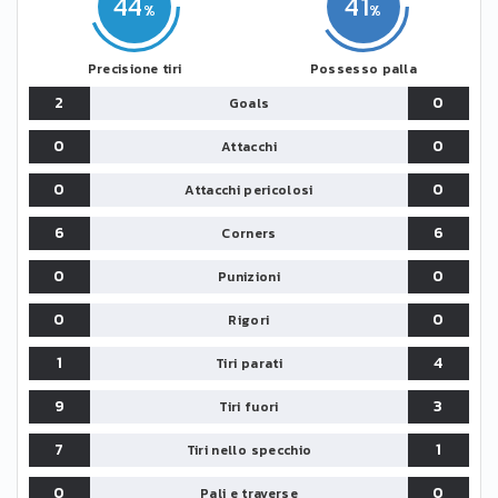
44
41
Precisione tiri
Possesso palla
2
0
Goals
0
0
Attacchi
0
0
Attacchi pericolosi
6
6
Corners
0
0
Punizioni
0
0
Rigori
1
4
Tiri parati
9
3
Tiri fuori
7
1
Tiri nello specchio
0
0
Pali e traverse