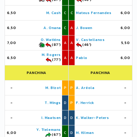
6,50
M. Cash
C
C
Mateus Fernandes
6,00
6,50
A. Onana
C
A
J. Bowen
6,00
O. Watkins
V. Castellanos
7,00
A
A
5,50
(87')
(46')
M. Rogers
6,50
A
A
Pablo
6,00
(77')
PANCHINA
PANCHINA
-
M. Bizot
P
P
A. Aréola
-
-
T. Mings
D
P
F. Herrick
-
-
I. Maatsen
D
D
K. Walker-Peters
-
Y. Tielemans
6,00
C
D
M. Kilman
-
(67')