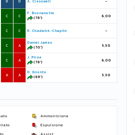
D
D
A. Cresswell
-
F. Buonanotte
C
C
6,00
(78')
C
C
R. Chadwick-Chaplin
-
Daniel James
C
A
5,50
(70')
J. Piroe
C
A
6,00
(78')
D. Gnonto
A
A
5,50
(69')
nato
Ammonizione
liato
Espulsione
to
Assist