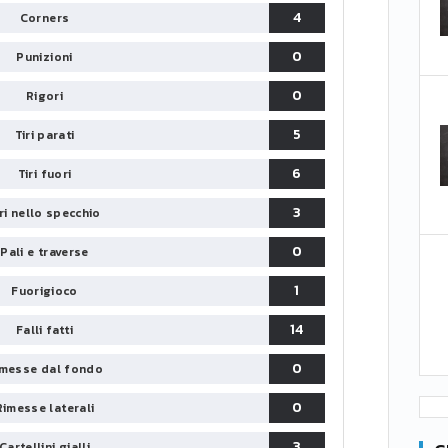
4
Corners
0
Punizioni
0
Rigori
5
Tiri parati
6
Tiri fuori
3
iri nello specchio
0
Pali e traverse
1
Fuorigioco
14
Falli fatti
0
messe dal fondo
0
Rimesse laterali
3
Cartellini gialli