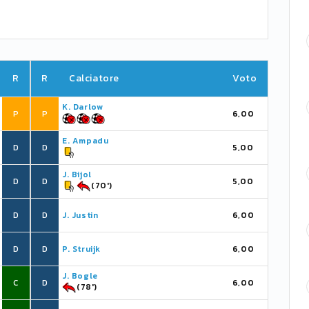
R
R
Calciatore
Voto
K. Darlow
P
P
6,00
E. Ampadu
D
D
5,00
J. Bijol
D
D
5,00
(70')
D
D
J. Justin
6,00
D
D
P. Struijk
6,00
J. Bogle
C
D
6,00
(78')