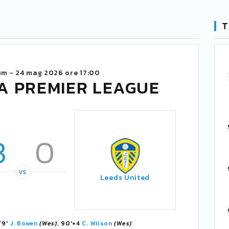
T
um -
24 mag 2026 ore 17:00
A PREMIER LEAGUE
3
0
VS
Leeds United
 79'
J. Bowen
(Wes)
, 90'+4
C. Wilson
(Wes)