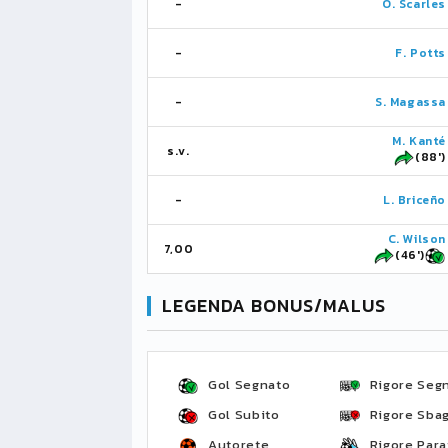
-
O. Scarles
-
F. Potts
-
S. Magassa
M. Kanté
s.v.
(88')
-
L. Briceño
C. Wilson
7,00
(46')
LEGENDA BONUS/MALUS
Gol Segnato
Rigore Seg
Gol Subito
Rigore Sbag
Autorete
Rigore Para