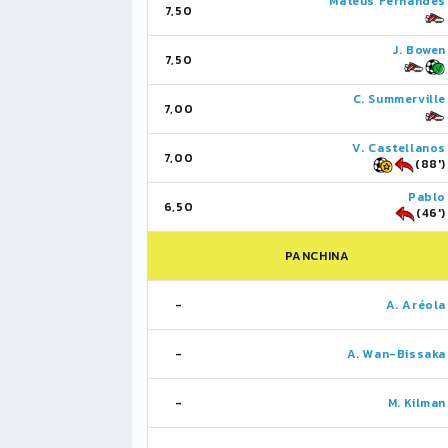
Mateus Fernandes
7,50
J. Bowen
7,50
C. Summerville
7,00
V. Castellanos
7,00
(88')
Pablo
6,50
(46')
PANCHINA
-
A. Aréola
-
A. Wan-Bissaka
-
M. Kilman