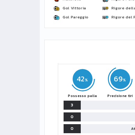
Gol Vittoria
Rigore della
Gol Pareggio
Rigore del 
42
69
Possesso palla
Precisione tiri
3
0
0
At