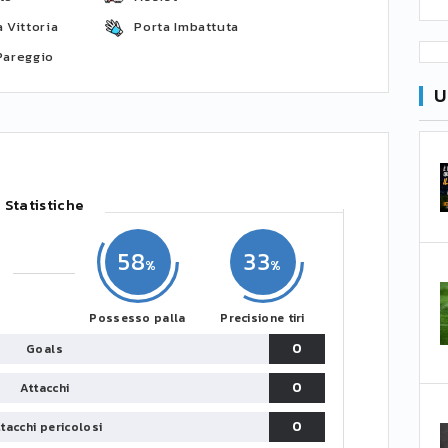
 Vittoria
Porta Imbattuta
Pareggio
U
Statistiche
58
33
Possesso palla
Precisione tiri
0
Goals
0
Attacchi
0
tacchi pericolosi