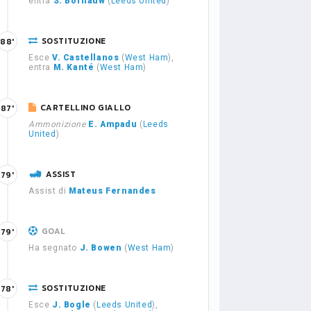
entra
S. Bornauw
(
Leeds United
)
SOSTITUZIONE
88'
Esce
V. Castellanos
(
West Ham
),
entra
M. Kanté
(
West Ham
)
CARTELLINO GIALLO
87'
Ammonizione
E. Ampadu
(
Leeds
United
)
ASSIST
79'
Assist di
Mateus Fernandes
GOAL
79'
Ha segnato
J. Bowen
(
West Ham
)
SOSTITUZIONE
78'
Esce
J. Bogle
(
Leeds United
),