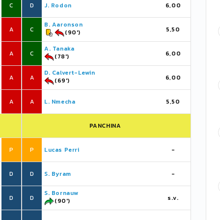
C
D
J. Rodon
6,00
B. Aaronson
A
C
5,50
(90')
A. Tanaka
A
C
6,00
(78')
D. Calvert-Lewin
A
A
6,00
(69')
A
A
L. Nmecha
5,50
PANCHINA
P
P
Lucas Perri
-
D
D
S. Byram
-
S. Bornauw
D
D
s.v.
(90')