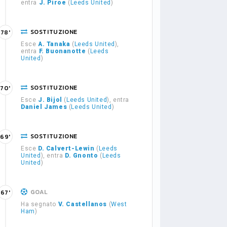
entra
J. Piroe
(
Leeds United
)
SOSTITUZIONE
78'
Esce
A. Tanaka
(
Leeds United
),
entra
F. Buonanotte
(
Leeds
United
)
SOSTITUZIONE
70'
Esce
J. Bijol
(
Leeds United
), entra
Daniel James
(
Leeds United
)
SOSTITUZIONE
69'
Esce
D. Calvert-Lewin
(
Leeds
United
), entra
D. Gnonto
(
Leeds
United
)
GOAL
67'
Ha segnato
V. Castellanos
(
West
Ham
)