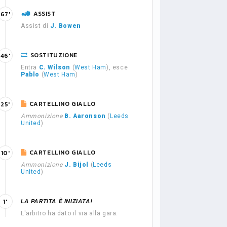
ASSIST
67'
Assist di
J. Bowen
SOSTITUZIONE
46'
Entra
C. Wilson
(
West Ham
), esce
Pablo
(
West Ham
)
CARTELLINO GIALLO
25'
Ammonizione
B. Aaronson
(
Leeds
United
)
CARTELLINO GIALLO
10'
Ammonizione
J. Bijol
(
Leeds
United
)
LA PARTITA È INIZIATA!
1'
L'arbitro ha dato il via alla gara.