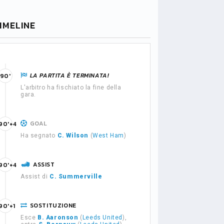
IMELINE
LA PARTITA È TERMINATA!
90'
L'arbitro ha fischiato la fine della
gara.
GOAL
90'+4
Ha segnato
C. Wilson
(
West Ham
)
ASSIST
90'+4
Assist di
C. Summerville
SOSTITUZIONE
90'+1
Esce
B. Aaronson
(
Leeds United
),