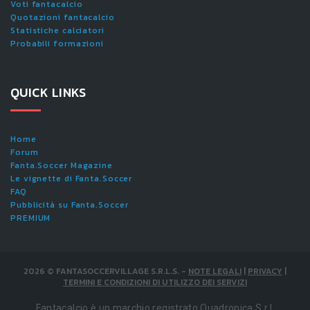
Voti fantacalcio
Quotazioni fantacalcio
Statistiche calciatori
Probabili formazioni
QUICK LINKS
Home
Forum
Fanta.Soccer Magazine
Le vignette di Fanta.Soccer
FAQ
Pubblicità su Fanta.Soccer
PREMIUM
2026
©
FANTASOCCERVILLAGE S.R.L.S.
-
NOTE LEGALI
|
PRIVACY
|
TERMINI E CONDIZIONI DI UTILIZZO DEI SERVIZI
Fantacalcio è un marchio registrato Quadronica S.r.l.