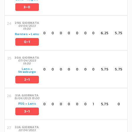
3-0
29A GIORNATA
01/04/2023
19:00
0
0
0
0
0
0
0
6,25
5,75
Rennes
-
Lens
0-1
30A GIORNATA
07/04/2023
19:00
0
0
0
0
0
0
0
5,75
5,75
Lens
-
Strasburgo
2-1
31A GIORNATA
15/04/2023 19:00
0
0
0
0
0
0
1
5,75
0
PSG
-
Lens
3-1
32A GIORNATA
22/04/2023