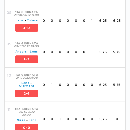
13A GIORNATA
28/10/2022 19:00
0
0
0
0
0
0
1
6,25
6,25
Lens
-
Tolosa
3-0
14A GIORNATA
05/11/2022 20:00
0
0
0
0
0
0
1
5,75
5,75
Angers
-
Lens
1-2
15A GIORNATA
12/11/2022 16:00
Lens
-
0
1
0
0
0
0
0
6,25
5,75
Clermont
2-1
16A GIORNATA
29/12/2022
20:00
0
0
1
0
0
0
0
5,75
0
Nizza
-
Lens
0-0