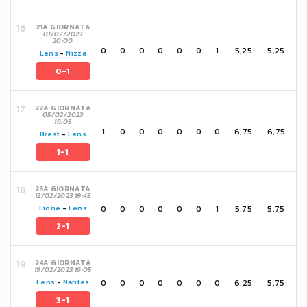
21A GIORNATA
01/02/2023
20:00
0
0
0
0
0
0
1
5,25
5,25
Lens
-
Nizza
0-1
22A GIORNATA
05/02/2023
16:05
1
0
0
0
0
0
0
6,75
6,75
Brest
-
Lens
1-1
23A GIORNATA
12/02/2023 19:45
0
0
0
0
0
0
1
5,75
5,75
Lione
-
Lens
2-1
24A GIORNATA
19/02/2023 16:05
0
0
0
0
0
0
0
6,25
5,75
Lens
-
Nantes
3-1