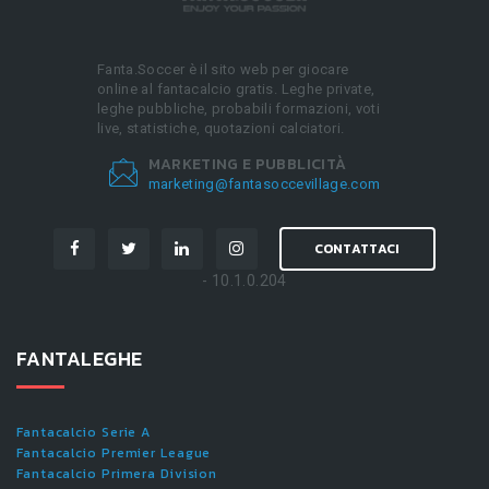
Fanta.Soccer è il sito web per giocare
online al fantacalcio gratis. Leghe private,
leghe pubbliche, probabili formazioni, voti
live, statistiche, quotazioni calciatori.
MARKETING E PUBBLICITÀ
marketing@fantasoccevillage.com
CONTATTACI
- 10.1.0.204
FANTALEGHE
Fantacalcio Serie A
Fantacalcio Premier League
Fantacalcio Primera Division