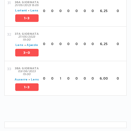
36A GIORNATA
21/05/2023 15:05
0
0
0
0
0
0
0
6,25
0
Lorient
-
Lens
1-3
37A GIORNATA
27/05/2023
19:00
0
0
0
0
0
0
0
6,25
0
Lens
-
Ajaccio
3-0
38A GIORNATA
03/06/2023
19:00
0
0
1
0
0
0
0
6,00
0
Auxerre
-
Lens
1-3