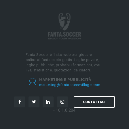
Fanta.Soccer è il sito web per giocare
online al fantacalcio gratis. Leghe private,
leghe pubbliche, probabili formazioni, voti
live, statistiche, quotazioni calciatori.
MARKETING E PUBBLICITÀ
marketing@fantasoccevillage.com
CONTATTACI
- 10.1.0.204