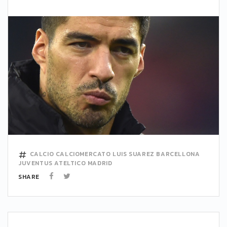
CALCIO
CALCIOMERCATO
LUIS SUAREZ
BARCELLONA
JUVENTUS
ATELTICO MADRID
SHARE