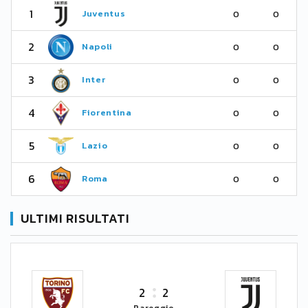
1
Juventus
0
0
2
Napoli
0
0
3
Inter
0
0
4
Fiorentina
0
0
5
Lazio
0
0
6
Roma
0
0
ULTIMI RISULTATI
2
2