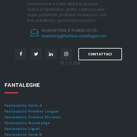
Fanta.Soccer è il sito web per giocare
online al fantacalcio gratis. Leghe private,
leghe pubbliche, probabili formazioni, voti
live, statistiche, quotazioni calciatori.
MARKETING E PUBBLICITÀ
marketing@fantasoccevillage.com
CONTATTACI
- 10.1.0.204
FANTALEGHE
Fantacalcio Serie A
Fantacalcio Premier League
Fantacalcio Primera Division
Fantacalcio Bundesliga
Fantacalcio Ligue1
Fantacalcio Serie B