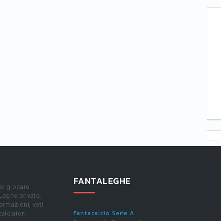
FANTALEGHE
er giocare
 Leghe private,
ormazioni, voti
Fantacalcio Serie A
calciatori.