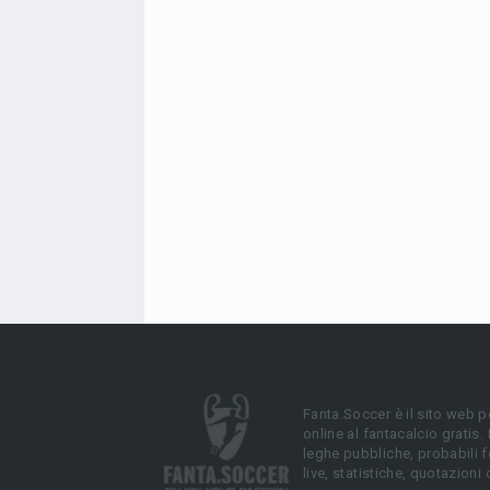
Fanta.Soccer è il sito web p
online al fantacalcio gratis.
leghe pubbliche, probabili f
live, statistiche, quotazioni 