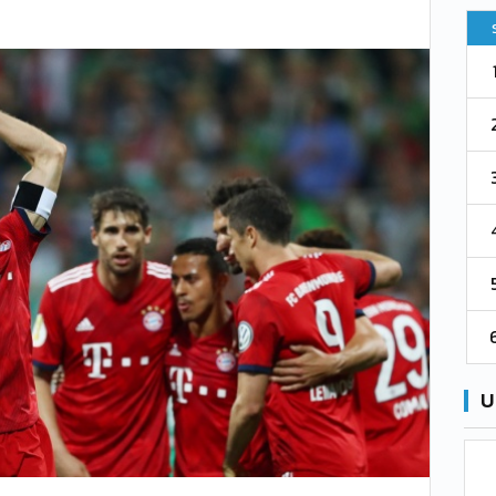
Pt
Squadra
PG
Pt
1
Parma
76
38
76
2
Como 1907
67
38
73
3
Venezia
61
38
70
4
Cremonese
59
38
67
5
Catanzaro
55
38
60
6
Palermo
53
38
56
U