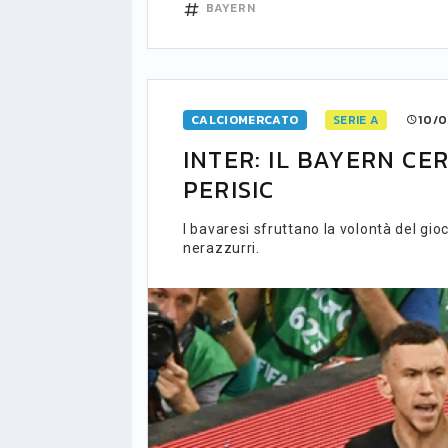
BAYERN
CALCIOMERCATO
SERIE A
10/0
INTER: IL BAYERN C
PERISIC
I bavaresi sfruttano la volontà del gi
nerazzurri.