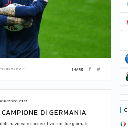
CO
BROZOVIC
SHARE
/06/2020 23:17
C
 CAMPIONE DI GERMANIA
SERIE B
CA
CLASSIFICA
 titolo nazionale consecutivo con due giornate