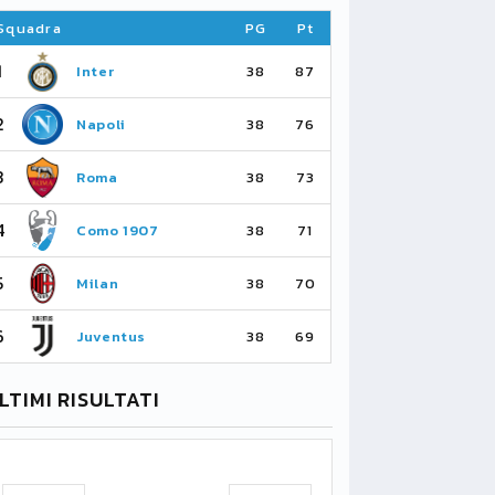
Squadra
PG
Pt
Squadra
1
1
Inter
Ar
38
87
2
2
Napoli
Ma
38
76
3
3
Roma
Ma
38
73
4
4
Como 1907
As
38
71
5
5
Milan
Li
38
70
6
6
Juventus
Bo
38
69
LTIMI RISULTATI