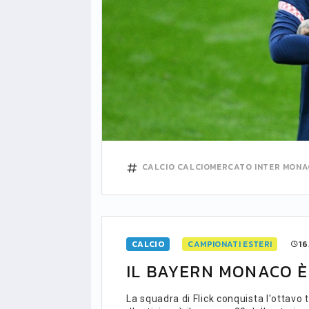
CALCIO
CALCIOMERCATO
INTER
MONA
CALCIO
CAMPIONATI ESTERI
16
IL BAYERN MONACO È
LIGUE1
CLASSIFICA
CLASSIFI
La squadra di Flick conquista l'ottavo