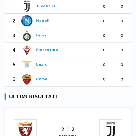
1
Juventus
0
0
2
Napoli
0
0
3
Inter
0
0
4
Fiorentina
0
0
5
Lazio
0
0
6
Roma
0
0
ULTIMI RISULTATI
2
2