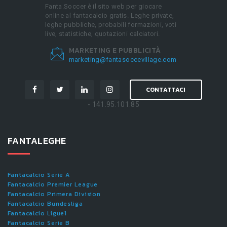
Fanta.Soccer è il sito web per giocare
online al fantacalcio gratis. Leghe private,
leghe pubbliche, probabili formazioni, voti
live, statistiche, quotazioni calciatori.
MARKETING E PUBBLICITÀ
marketing@fantasoccevillage.com
CONTATTACI
- 141.95.101.85
FANTALEGHE
Fantacalcio Serie A
Fantacalcio Premier League
Fantacalcio Primera Division
Fantacalcio Bundesliga
Fantacalcio Ligue1
Fantacalcio Serie B