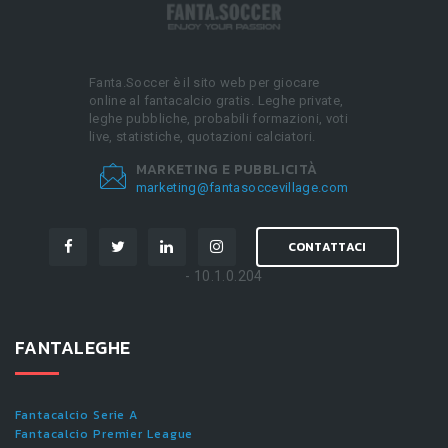
Fanta.Soccer è il sito web per giocare
online al fantacalcio gratis. Leghe private,
leghe pubbliche, probabili formazioni, voti
live, statistiche, quotazioni calciatori.
MARKETING E PUBBLICITÀ
marketing@fantasoccevillage.com
CONTATTACI
- 10.1.0.204
FANTALEGHE
Fantacalcio Serie A
Fantacalcio Premier League