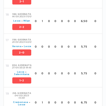
2-1
18A GIORNATA
14/01/2023 17:00
0
1
0
0
0
0
0
6,50
0
Lecce
-
Milan
2-2
19A GIORNATA
21/01/2023 14:00
0
0
0
0
0
0
0
5,75
0
Verona
-
Lecce
2-0
20A GIORNATA
27/01/2023 19:45
Lecce
-
0
0
0
0
0
0
0
5,75
0
Salernitana
1-2
21A GIORNATA
04/02/2023
14:00
0
1
0
0
0
0
0
6,75
0
Cremonese
-
Lecce