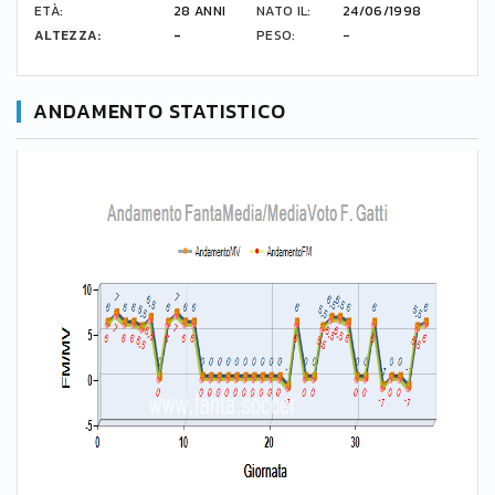
ETÀ:
28 ANNI
NATO IL:
24/06/1998
ALTEZZA:
-
PESO:
-
ANDAMENTO STATISTICO