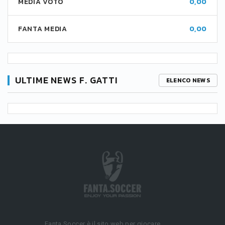
MEDIA VOTO
0,00
FANTA MEDIA
0,00
ULTIME NEWS F. GATTI
ELENCO NEWS
Fanta.Soccer è il sito web per giocare