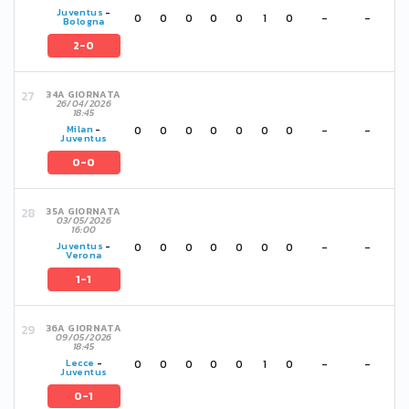
Juventus
-
0
0
0
0
0
1
0
-
-
Bologna
2-0
34A GIORNATA
26/04/2026
18:45
0
0
0
0
0
0
0
-
-
Milan
-
Juventus
0-0
35A GIORNATA
03/05/2026
16:00
0
0
0
0
0
0
0
-
-
Juventus
-
Verona
1-1
36A GIORNATA
09/05/2026
18:45
0
0
0
0
0
1
0
-
-
Lecce
-
Juventus
0-1