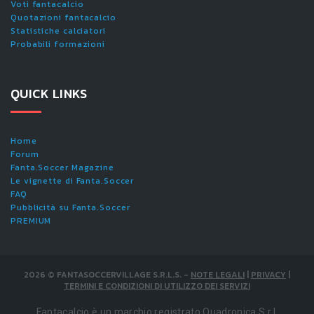
Voti fantacalcio
Quotazioni fantacalcio
Statistiche calciatori
Probabili formazioni
QUICK LINKS
Home
Forum
Fanta.Soccer Magazine
Le vignette di Fanta.Soccer
FAQ
Pubblicità su Fanta.Soccer
PREMIUM
2026
©
FANTASOCCERVILLAGE S.R.L.S.
-
NOTE LEGALI
|
PRIVACY
|
TERMINI E CONDIZIONI DI UTILIZZO DEI SERVIZI
Fantacalcio è un marchio registrato Quadronica S.r.l.