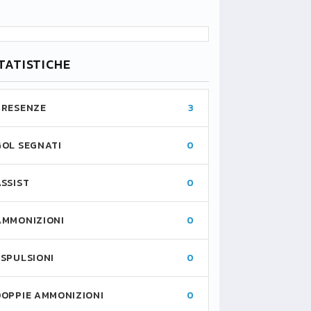
TATISTICHE
PRESENZE
3
GOL SEGNATI
0
ASSIST
0
AMMONIZIONI
0
ESPULSIONI
0
DOPPIE AMMONIZIONI
0