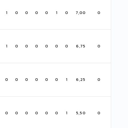
1
0
0
0
0
1
0
7,00
0
1
0
0
0
0
0
0
6,75
0
0
0
0
0
0
0
1
6,25
0
0
0
0
0
0
0
1
5,50
0