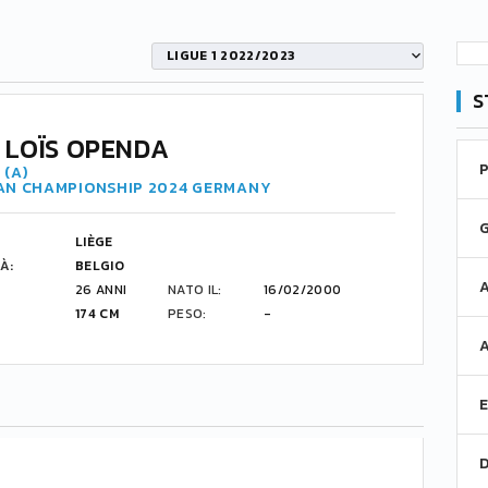
LIGUE 1 2022/2023
S
 LOÏS OPENDA
 (A)
AN CHAMPIONSHIP 2024 GERMANY
LIÈGE
À:
BELGIO
26 ANNI
NATO IL:
16/02/2000
174 CM
PESO:
-