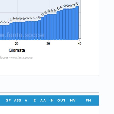
GF
ASS.
A
E
AA
IN
OUT
MV
FM