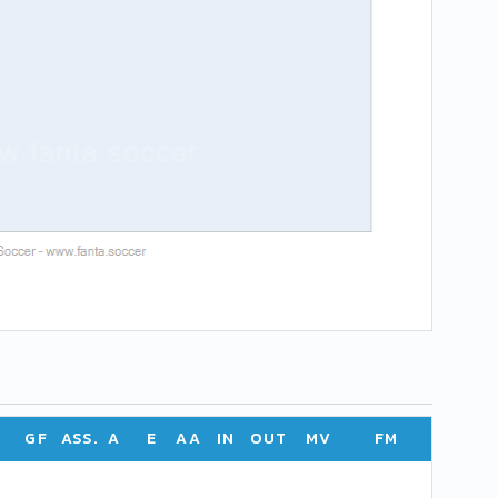
GF
ASS.
A
E
AA
IN
OUT
MV
FM