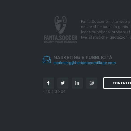
Fanta.Soccer è il sito web p
online al fantacalcio gratis.
leghe pubbliche, probabili f
live, statistiche, quotazioni 
MARKETING E PUBBLICITÀ
marketing@fantasoccevillage.com
CONTATT
- 10.1.0.204