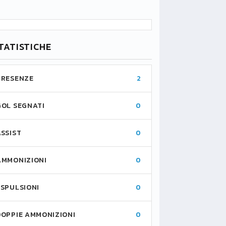
TATISTICHE
PRESENZE
2
GOL SEGNATI
0
ASSIST
0
AMMONIZIONI
0
ESPULSIONI
0
DOPPIE AMMONIZIONI
0