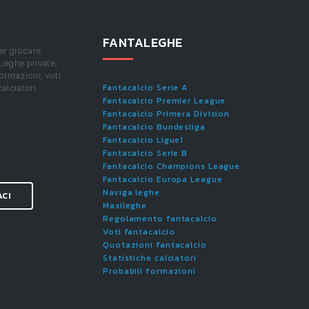
FANTALEGHE
er giocare
 Leghe private,
ormazioni, voti
Fantacalcio Serie A
calciatori.
Fantacalcio Premier League
Fantacalcio Primera Division
Fantacalcio Bundesliga
Fantacalcio Ligue1
Fantacalcio Serie B
Fantacalcio Champions League
Fantacalcio Europa League
Naviga leghe
ACI
Maxileghe
Regolamento fantacalcio
Voti fantacalcio
Quotazioni fantacalcio
Statistiche calciatori
Probabili formazioni