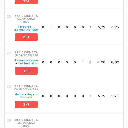
4-2
27A GIORNATA
08/04/2023
13:30
0
1
0
0
0
0
1
6,75
6,75
Friburgo
-
Bayern Monaco
0-1
28A GIORNATA
15/04/2023 13:30
Bayern Monaco
0
0
0
0
0
1
0
6,00
6,00
-
Hoffenheim
1-1
29A GIORNATA
22/04/2023 13:30
Mainz
-
Bayern
0
0
0
0
0
0
1
5,75
5,75
Monaco
3-1
30A GIORNATA
30/04/2023
13:30