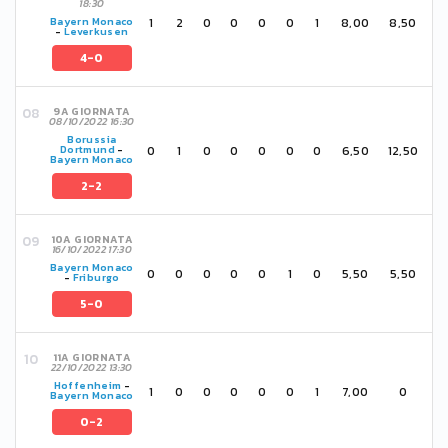
18:30
1
2
0
0
0
0
1
8,00
8,50
Bayern Monaco
-
Leverkusen
4-0
9A GIORNATA
08/10/2022 16:30
Borussia
0
1
0
0
0
0
0
6,50
12,50
Dortmund
-
Bayern Monaco
2-2
10A GIORNATA
16/10/2022 17:30
Bayern Monaco
0
0
0
0
0
1
0
5,50
5,50
-
Friburgo
5-0
11A GIORNATA
22/10/2022 13:30
Hoffenheim
-
1
0
0
0
0
0
1
7,00
0
Bayern Monaco
0-2