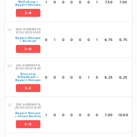
1
0
0
0
0
0
1
7,50
7,50
Wolfsburg
-
Bayern Monaco
2-4
20A GIORNATA
11/02/2023 14:30
Bayern Monaco
0
1
0
0
0
0
1
6,75
6,75
-
Bochum
3-0
21A GIORNATA
18/02/2023 14:30
Borussia
0
0
0
0
0
1
0
6,25
6,25
MGladbach
-
Bayern Monaco
3-2
22A GIORNATA
26/02/2023 16:30
Bayern Monaco
1
0
0
0
0
0
0
7,00
10,00
-
Union Berlino
3-0