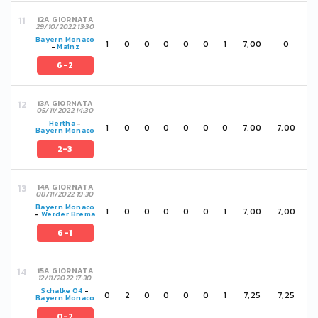
12A GIORNATA
29/10/2022 13:30
Bayern Monaco
1
0
0
0
0
0
1
7,00
0
-
Mainz
6-2
13A GIORNATA
05/11/2022 14:30
Hertha
-
1
0
0
0
0
0
0
7,00
7,00
Bayern Monaco
2-3
14A GIORNATA
08/11/2022 19:30
Bayern Monaco
1
0
0
0
0
0
1
7,00
7,00
-
Werder Brema
6-1
15A GIORNATA
12/11/2022 17:30
Schalke 04
-
0
2
0
0
0
0
1
7,25
7,25
Bayern Monaco
0-2