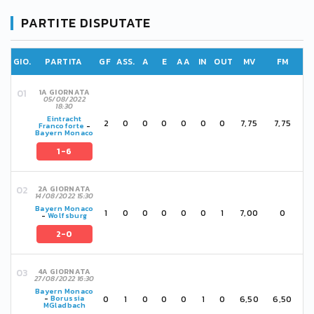
PARTITE DISPUTATE
GIO.
PARTITA
GF
ASS.
A
E
AA
IN
OUT
MV
FM
1A GIORNATA
05/08/2022
18:30
Eintracht
2
0
0
0
0
0
0
7,75
7,75
Francoforte
-
Bayern Monaco
1-6
2A GIORNATA
14/08/2022 15:30
Bayern Monaco
1
0
0
0
0
0
1
7,00
0
-
Wolfsburg
2-0
4A GIORNATA
27/08/2022 16:30
Bayern Monaco
0
1
0
0
0
1
0
6,50
6,50
-
Borussia
MGladbach