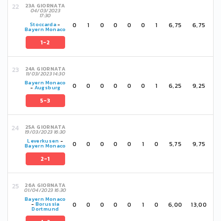
23A GIORNATA
04/03/2023
17:30
0
1
0
0
0
0
1
6,75
6,75
Stoccarda
-
Bayern Monaco
1-2
24A GIORNATA
11/03/2023 14:30
Bayern Monaco
0
0
0
0
0
0
1
6,25
9,25
-
Augsburg
5-3
25A GIORNATA
19/03/2023 16:30
Leverkusen
-
0
0
0
0
0
1
0
5,75
9,75
Bayern Monaco
2-1
26A GIORNATA
01/04/2023 16:30
Bayern Monaco
0
0
0
0
0
1
0
6,00
13,00
-
Borussia
Dortmund