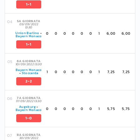
1-1
5A GIORNATA
03/09/2022
13:30
0
0
0
0
0
0
1
6,00
6,00
Union Berlino
-
Bayern Monaco
1-1
6A GIORNATA
10/09/2022 13:30
Bayern Monaco
1
0
0
0
0
0
1
7,25
7,25
-
Stoccarda
2-2
7A GIORNATA
17/09/2022 13:30
Augsburg
-
0
0
0
0
0
0
1
5,75
5,75
Bayern Monaco
1-0
8A GIORNATA
30/09/2022