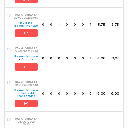
16A GIORNATA
20/01/2023 19:30
RB Lipsia
-
0
0
1
0
0
0
1
5,75
8,75
Bayern Monaco
1-1
17A GIORNATA
24/01/2023 19:30
Bayern Monaco
0
0
0
0
0
0
1
6,00
13,00
-
Colonia
1-1
18A GIORNATA
28/01/2023 17:30
Bayern Monaco
0
0
0
0
0
0
0
6,00
6,00
-
Eintracht
Francoforte
1-1
19A GIORNATA
05/02/2023
16:30