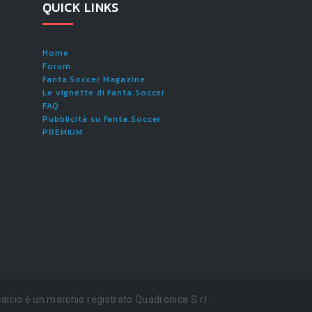
QUICK LINKS
Home
Forum
Fanta.Soccer Magazine
Le vignette di Fanta.Soccer
FAQ
Pubblicità su Fanta.Soccer
PREMIUM
alcio è un marchio registrato Quadronica S.r.l.