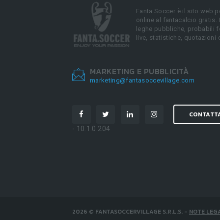
Fanta.Soccer è il sito web p
online al fantacalcio gratis.
leghe pubbliche, probabili f
live, statistiche, quotazioni 
MARKETING E PUBBLICITÀ
marketing@fantasoccevillage.com
CONTATT
- 10.1.0.204
2026
©
FANTASOCCERVILLAGE S.R.L.S.
-
NOTE LEGA