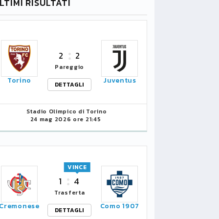
LTIMI RISULTATI
2
2
Pareggio
Torino
Juventus
DETTAGLI
Stadio Olimpico di Torino
24 mag 2026 ore 21:45
VINCE
1
4
Trasferta
Cremonese
Como 1907
DETTAGLI