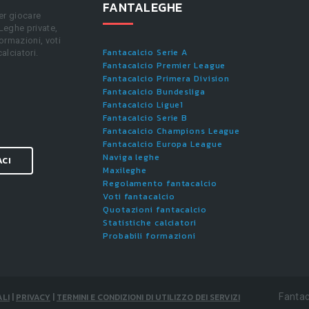
FANTALEGHE
er giocare
 Leghe private,
ormazioni, voti
Fantacalcio Serie A
calciatori.
Fantacalcio Premier League
Fantacalcio Primera Division
Fantacalcio Bundesliga
Fantacalcio Ligue1
Fantacalcio Serie B
Fantacalcio Champions League
Fantacalcio Europa League
Naviga leghe
ACI
Maxileghe
Regolamento fantacalcio
Voti fantacalcio
Quotazioni fantacalcio
Statistiche calciatori
Probabili formazioni
LI
|
PRIVACY
|
TERMINI E CONDIZIONI DI UTILIZZO DEI SERVIZI
Fantac