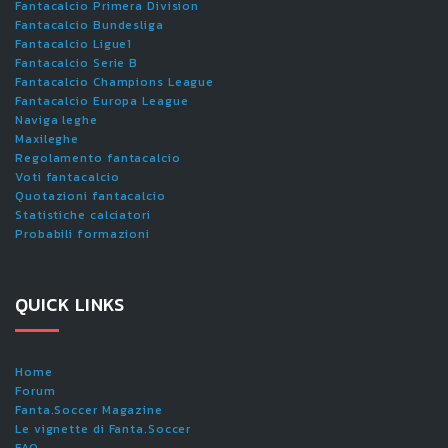
Fantacalcio Primera Division
Fantacalcio Bundesliga
Fantacalcio Ligue1
Fantacalcio Serie B
Fantacalcio Champions League
Fantacalcio Europa League
Naviga leghe
Maxileghe
Regolamento fantacalcio
Voti fantacalcio
Quotazioni fantacalcio
Statistiche calciatori
Probabili formazioni
QUICK LINKS
Home
Forum
Fanta.Soccer Magazine
Le vignette di Fanta.Soccer
FAQ