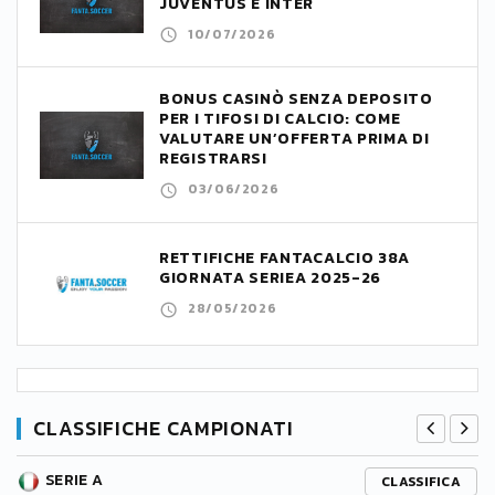
JUVENTUS E INTER
10/07/2026
BONUS CASINÒ SENZA DEPOSITO
PER I TIFOSI DI CALCIO: COME
VALUTARE UN’OFFERTA PRIMA DI
REGISTRARSI
03/06/2026
RETTIFICHE FANTACALCIO 38A
GIORNATA SERIEA 2025-26
28/05/2026
CLASSIFICHE CAMPIONATI
SERIE A
CLASSIFICA