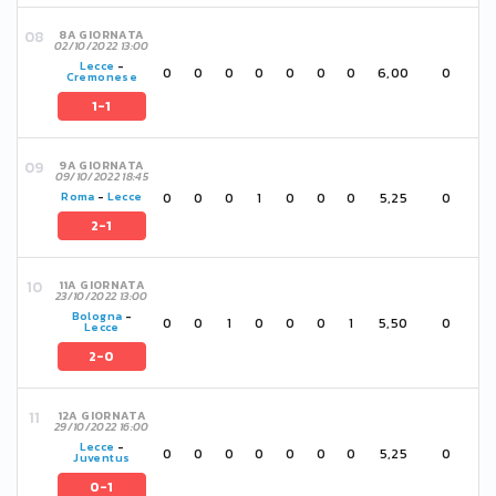
8A GIORNATA
02/10/2022 13:00
Lecce
-
0
0
0
0
0
0
0
6,00
0
Cremonese
1-1
9A GIORNATA
09/10/2022 18:45
0
0
0
1
0
0
0
5,25
0
Roma
-
Lecce
2-1
11A GIORNATA
23/10/2022 13:00
Bologna
-
0
0
1
0
0
0
1
5,50
0
Lecce
2-0
12A GIORNATA
29/10/2022 16:00
Lecce
-
0
0
0
0
0
0
0
5,25
0
Juventus
0-1