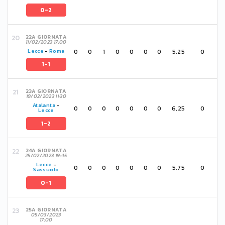
0-2
22A GIORNATA
11/02/2023 17:00
0
0
1
0
0
0
0
5,25
0
Lecce
-
Roma
1-1
23A GIORNATA
19/02/2023 11:30
Atalanta
-
0
0
0
0
0
0
0
6,25
0
Lecce
1-2
24A GIORNATA
25/02/2023 19:45
Lecce
-
0
0
0
0
0
0
0
5,75
0
Sassuolo
0-1
25A GIORNATA
05/03/2023
17:00