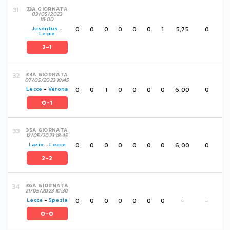
33A GIORNATA
03/05/2023
16:00
0
0
0
0
0
0
1
5,75
0
Juventus
-
Lecce
2-1
34A GIORNATA
07/05/2023 18:45
0
0
1
0
0
0
0
6,00
0
Lecce
-
Verona
0-1
35A GIORNATA
12/05/2023 18:45
0
0
0
0
0
0
0
6,00
0
Lazio
-
Lecce
2-2
36A GIORNATA
21/05/2023 10:30
0
0
0
0
0
0
0
-
-
Lecce
-
Spezia
0-0