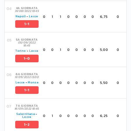
4A GIORNATA
31/08/2022 18:45
0
1
1
0
0
0
0
6,75
0
Napoli
-
Lecce
1-1
5A GIORNATA
05/09/2022
18:45
0
0
1
0
0
0
0
5,00
0
Torino
-
Lecce
1-0
6A GIORNATA
11/09/2022 13:00
0
0
0
0
0
0
0
5,50
0
Lecce
-
Monza
1-1
7A GIORNATA
16/09/2022 18:45
Salernitana
-
0
1
0
0
0
0
0
6,25
0
Lecce
1-2