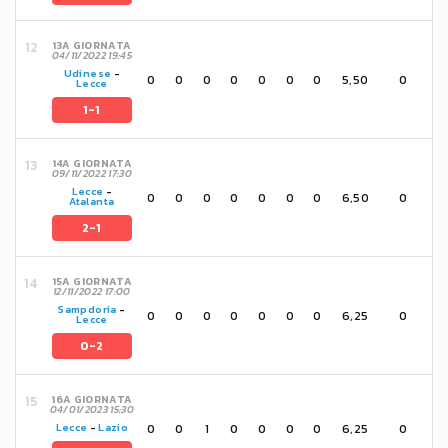
13A GIORNATA
04/11/2022 19:45
Udinese
-
0
0
0
0
0
0
0
5,50
0
Lecce
1-1
14A GIORNATA
09/11/2022 17:30
Lecce
-
0
0
0
0
0
0
0
6,50
0
Atalanta
2-1
15A GIORNATA
12/11/2022 17:00
Sampdoria
-
0
0
0
0
0
0
0
6,25
0
Lecce
0-2
16A GIORNATA
04/01/2023 15:30
0
0
1
0
0
0
0
6,25
0
Lecce
-
Lazio