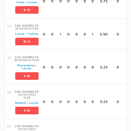
0
0
0
0
0
0
0
5,75
0
Inter
-
Lecce
2-0
26A GIORNATA
12/03/2023 11:30
0
0
1
0
0
0
1
5,50
0
Lecce
-
Torino
0-2
27A GIORNATA
19/03/2023 14:00
Fiorentina
-
0
0
0
0
0
0
0
5,25
0
Lecce
1-0
28A GIORNATA
03/04/2023
16:30
0
0
0
0
0
0
0
5,25
0
Empoli
-
Lecce
1-0
29A GIORNATA
07/04/2023