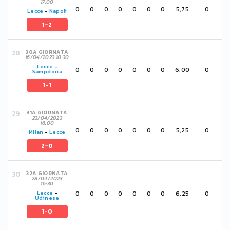
17:00
0
0
0
0
0
0
0
5,75
0
Lecce
-
Napoli
1-2
30A GIORNATA
16/04/2023 10:30
Lecce
-
0
0
0
0
0
0
0
6,00
0
Sampdoria
1-1
31A GIORNATA
23/04/2023
16:00
0
0
0
0
0
0
0
5,25
0
Milan
-
Lecce
2-0
32A GIORNATA
28/04/2023
16:30
0
0
0
0
0
0
0
6,25
0
Lecce
-
Udinese
1-0