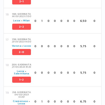
2-1
18A GIORNATA
14/01/2023 17:00
0
1
0
0
0
0
0
6,50
0
Lecce
-
Milan
2-2
19A GIORNATA
21/01/2023 14:00
0
0
0
0
0
0
0
5,75
0
Verona
-
Lecce
2-0
20A GIORNATA
27/01/2023 19:45
Lecce
-
0
0
0
0
0
0
0
5,75
0
Salernitana
1-2
21A GIORNATA
04/02/2023
14:00
0
1
0
0
0
0
0
6,75
0
Cremonese
-
Lecce