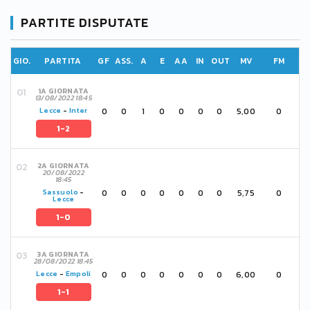
PARTITE DISPUTATE
GIO.
PARTITA
GF
ASS.
A
E
AA
IN
OUT
MV
FM
1A GIORNATA
13/08/2022 18:45
0
0
1
0
0
0
0
5,00
0
Lecce
-
Inter
1-2
2A GIORNATA
20/08/2022
18:45
0
0
0
0
0
0
0
5,75
0
Sassuolo
-
Lecce
1-0
3A GIORNATA
28/08/2022 18:45
0
0
0
0
0
0
0
6,00
0
Lecce
-
Empoli
1-1