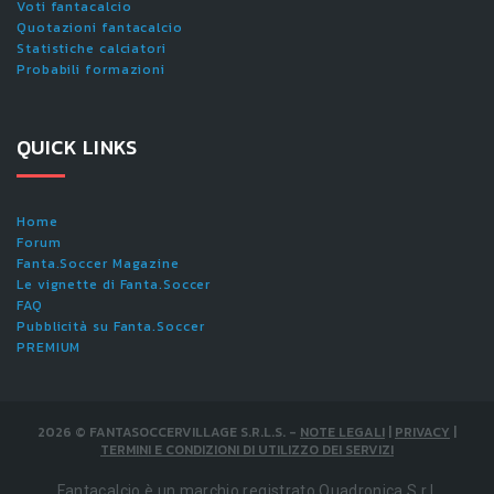
Voti fantacalcio
Quotazioni fantacalcio
Statistiche calciatori
Probabili formazioni
QUICK LINKS
Home
Forum
Fanta.Soccer Magazine
Le vignette di Fanta.Soccer
FAQ
Pubblicità su Fanta.Soccer
PREMIUM
2026
©
FANTASOCCERVILLAGE S.R.L.S.
-
NOTE LEGALI
|
PRIVACY
|
TERMINI E CONDIZIONI DI UTILIZZO DEI SERVIZI
Fantacalcio è un marchio registrato Quadronica S.r.l.