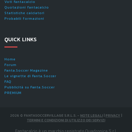
Voti fantacalcio
Quotazioni fantacalcio
Statistiche calciatori
Probabili formazioni
QUICK LINKS
Home
Forum
Fanta.Soccer Magazine
Le vignette di Fanta.Soccer
FAQ
Pubblicità su Fanta.Soccer
PREMIUM
2026
©
FANTASOCCERVILLAGE S.R.L.S.
-
NOTE LEGALI
|
PRIVACY
|
TERMINI E CONDIZIONI DI UTILIZZO DEI SERVIZI
Fantacalcio è un marchio registrato Quadronica S.r.l.