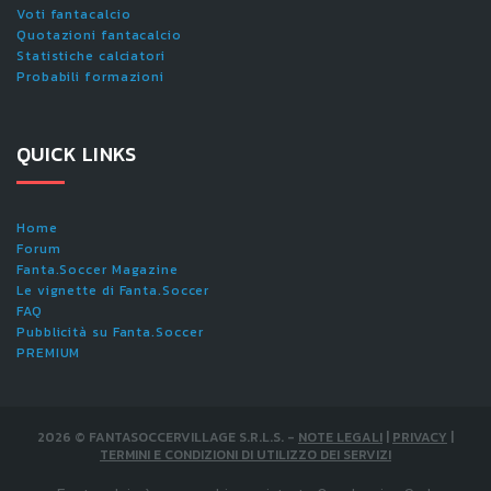
Voti fantacalcio
Quotazioni fantacalcio
Statistiche calciatori
Probabili formazioni
QUICK LINKS
Home
Forum
Fanta.Soccer Magazine
Le vignette di Fanta.Soccer
FAQ
Pubblicità su Fanta.Soccer
PREMIUM
2026
©
FANTASOCCERVILLAGE S.R.L.S.
-
NOTE LEGALI
|
PRIVACY
|
TERMINI E CONDIZIONI DI UTILIZZO DEI SERVIZI