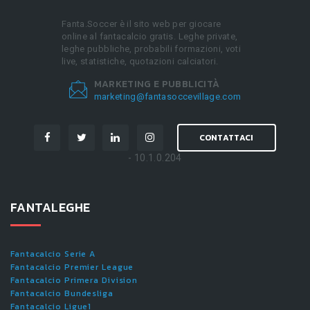
Fanta.Soccer è il sito web per giocare
online al fantacalcio gratis. Leghe private,
leghe pubbliche, probabili formazioni, voti
live, statistiche, quotazioni calciatori.
MARKETING E PUBBLICITÀ
marketing@fantasoccevillage.com
CONTATTACI
- 10.1.0.204
FANTALEGHE
Fantacalcio Serie A
Fantacalcio Premier League
Fantacalcio Primera Division
Fantacalcio Bundesliga
Fantacalcio Ligue1