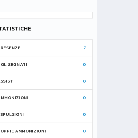
TATISTICHE
PRESENZE
7
GOL SEGNATI
0
ASSIST
0
AMMONIZIONI
0
ESPULSIONI
0
DOPPIE AMMONIZIONI
0