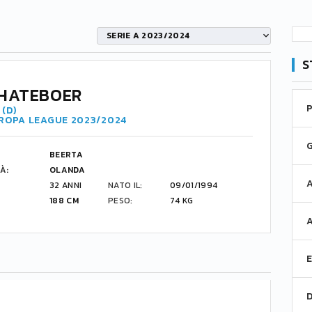
SERIE A 2023/2024
S
HATEBOER
(D)
UROPA LEAGUE 2023/2024
BEERTA
À:
OLANDA
32 ANNI
NATO IL:
09/01/1994
188 CM
PESO:
74 KG