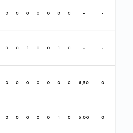
0
0
0
0
0
0
0
-
-
0
0
1
0
0
1
0
-
-
0
0
0
0
0
0
0
6,50
0
0
0
0
0
0
1
0
6,00
0