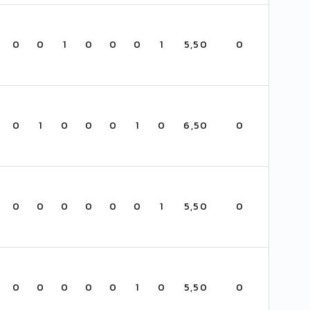
0
0
1
0
0
0
1
5,50
0
0
1
0
0
0
1
0
6,50
0
0
0
0
0
0
0
1
5,50
0
0
0
0
0
0
1
0
5,50
0