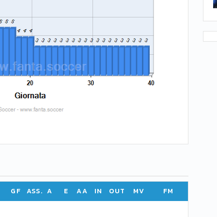
GF
ASS.
A
E
AA
IN
OUT
MV
FM