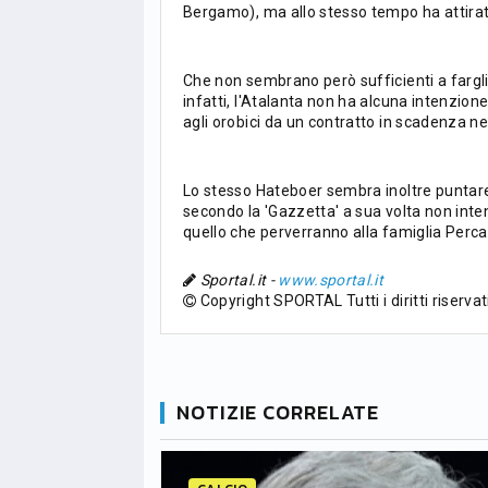
Bergamo), ma allo stesso tempo ha attirato 
PG
Pt
Squadra
PG
1
PSG
34
90
34
Che non sembrano però sufficienti a fargli
infatti, l'Atalanta non ha alcuna intenzione
2
Monaco
34
73
34
agli orobici da un contratto in scadenza ne
3
Brest
34
72
34
Lo stesso Hateboer sembra inoltre puntare
secondo la 'Gazzetta' a sua volta non int
4
Lille
34
65
34
quello che perverranno alla famiglia Perca
5
und
Nizza
34
63
34
Sportal.it -
www.sportal.it
Copyright SPORTAL Tutti i diritti riservat
6
Lione
34
47
34
NOTIZIE CORRELATE