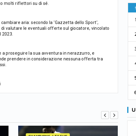
molti riflettori su di sé.
Pt
Squadra
PG
Pt
1
Parma
76
38
76
 cambiare aria: secondo la 'Gazzetta dello Sport',
 di valutare le eventuali offerte sul giocatore, vincolato
2
Como 1907
67
38
73
l 2023.
3
Venezia
61
38
70
 a proseguire la sua avventura in nerazzurro, e
ende prendere in considerazione nessuna offerta tra
4
Cremonese
59
38
67
ssi.
5
Catanzaro
55
38
60
i
6
Palermo
53
38
56
U