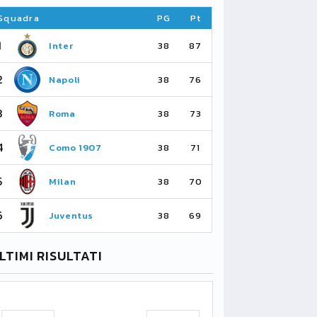
Squadra
PG
Pt
Squadra
1
1
Inter
Ar
38
87
2
2
Napoli
Ma
38
76
3
3
Roma
Ma
38
73
4
4
Como 1907
As
38
71
5
5
Milan
Li
38
70
6
6
Juventus
Bo
38
69
LTIMI RISULTATI