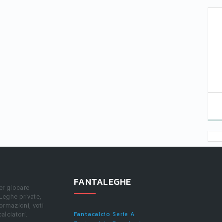
FANTALEGHE
er giocare
 Leghe private,
ormazioni, voti
Fantacalcio Serie A
calciatori.