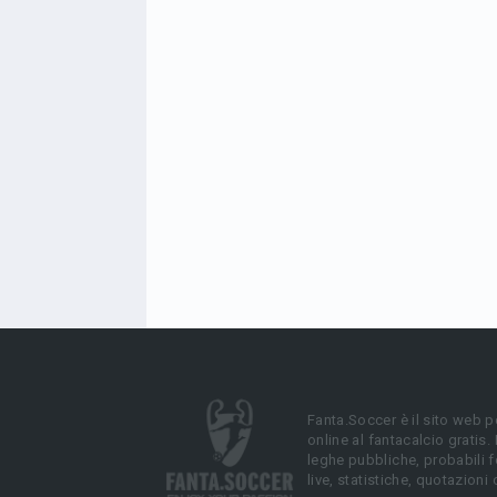
Fanta.Soccer è il sito web p
online al fantacalcio gratis.
leghe pubbliche, probabili f
live, statistiche, quotazioni 