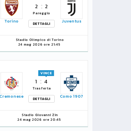
CALCIOMERCATO
CALCIO
2
2
Pareggio
Torino
Juventus
DETTAGLI
Stadio Olimpico di Torino
24 mag 2026 ore 21:45
L'ATALANTA BLINDA
L'ATAL
GASPERINI
PARMA 
VINCE
1
4
11/08/2020 13:19
28/07/202
Trasferta
Cremonese
Como 1907
DETTAGLI
Stadio Giovanni Zin
24 mag 2026 ore 20:45