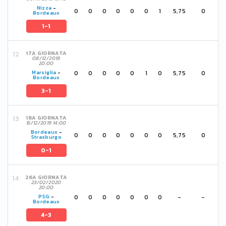
Nizza
-
0
0
0
0
0
0
1
5,75
0
Bordeaux
1-1
17A GIORNATA
08/12/2019
20:00
0
0
0
0
0
1
0
5,75
0
Marsiglia
-
Bordeaux
3-1
18A GIORNATA
15/12/2019 14:00
Bordeaux
-
0
0
0
0
0
0
0
5,75
0
Strasburgo
0-1
26A GIORNATA
23/02/2020
20:00
0
0
0
0
0
0
0
-
-
PSG
-
Bordeaux
4-3