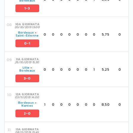
Bordeaux
1-3
10A GIORNATA
20/10/2019 13:00
Bordeaux
-
0
0
0
0
0
0
0
5,75
0
Saint-Etienne
0-1
11A GIORNATA
26/10/2019 15:30
Lille
-
0
0
0
0
0
0
1
5,25
0
Bordeaux
3-0
12A GIORNATA
03/11/2019 14:00
Bordeaux
-
1
0
0
0
0
0
0
8,50
0
Nantes
2-0
13A GIORNATA
08/11/2019 19:45