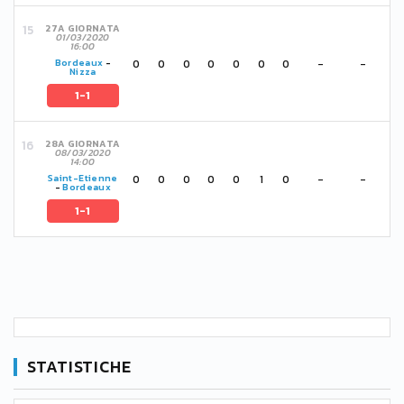
27A GIORNATA
01/03/2020
16:00
0
0
0
0
0
0
0
-
-
Bordeaux
-
Nizza
1-1
28A GIORNATA
08/03/2020
14:00
0
0
0
0
0
1
0
-
-
Saint-Etienne
-
Bordeaux
1-1
STATISTICHE