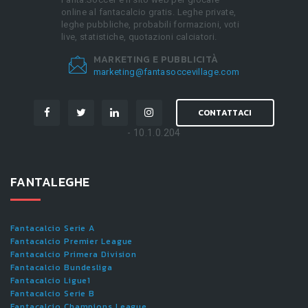
online al fantacalcio gratis. Leghe private,
leghe pubbliche, probabili formazioni, voti
live, statistiche, quotazioni calciatori.
MARKETING E PUBBLICITÀ
marketing@fantasoccevillage.com
CONTATTACI
- 10.1.0.204
FANTALEGHE
Fantacalcio Serie A
Fantacalcio Premier League
Fantacalcio Primera Division
Fantacalcio Bundesliga
Fantacalcio Ligue1
Fantacalcio Serie B
Fantacalcio Champions League