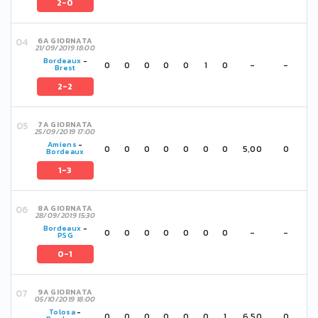
2-0
6A GIORNATA
21/09/2019 18:00
Bordeaux
-
0
0
0
0
0
1
0
-
-
Brest
2-2
7A GIORNATA
25/09/2019 17:00
Amiens
-
0
0
0
0
0
0
0
5,00
0
Bordeaux
1-3
8A GIORNATA
28/09/2019 15:30
Bordeaux
-
0
0
0
0
0
0
0
-
-
PSG
0-1
9A GIORNATA
05/10/2019 18:00
Tolosa
-
0
0
0
0
0
0
1
6,50
0