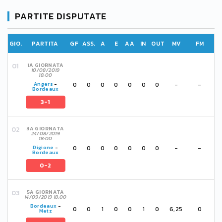
PARTITE DISPUTATE
GIO.
PARTITA
GF
ASS.
A
E
AA
IN
OUT
MV
FM
1A GIORNATA
10/08/2019
18:00
0
0
0
0
0
0
0
-
-
Angers
-
Bordeaux
3-1
3A GIORNATA
24/08/2019
18:00
0
0
0
0
0
0
0
-
-
Digione
-
Bordeaux
0-2
5A GIORNATA
14/09/2019 18:00
Bordeaux
-
0
0
1
0
0
1
0
6,25
0
Metz