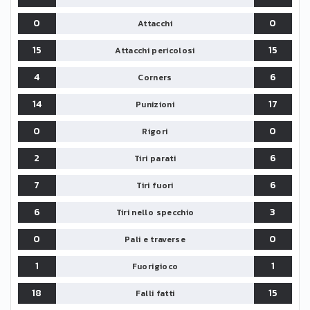
0
0
Attacchi
15
15
Attacchi pericolosi
4
6
Corners
14
17
Punizioni
0
0
Rigori
2
6
Tiri parati
7
6
Tiri fuori
6
3
Tiri nello specchio
0
0
Pali e traverse
1
1
Fuorigioco
18
15
Falli fatti