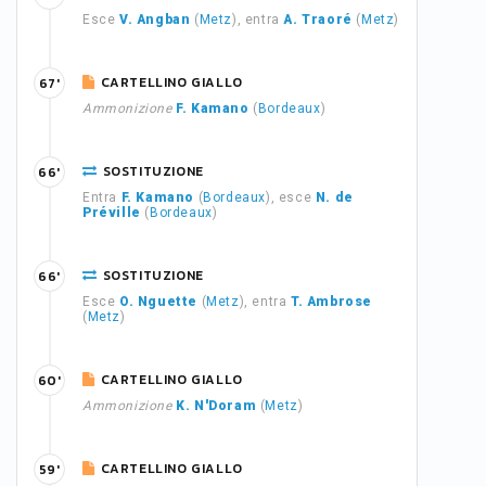
Esce
V. Angban
(
Metz
), entra
A. Traoré
(
Metz
)
CARTELLINO GIALLO
67'
Ammonizione
F. Kamano
(
Bordeaux
)
SOSTITUZIONE
66'
Entra
F. Kamano
(
Bordeaux
), esce
N. de
Préville
(
Bordeaux
)
SOSTITUZIONE
66'
Esce
O. Nguette
(
Metz
), entra
T. Ambrose
(
Metz
)
CARTELLINO GIALLO
60'
Ammonizione
K. N'Doram
(
Metz
)
CARTELLINO GIALLO
59'