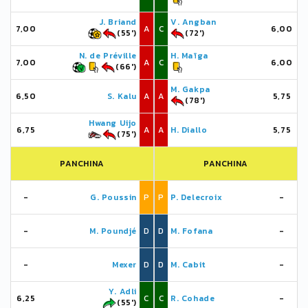
J. Briand
V. Angban
7,00
A
C
6,00
(55')
(72')
N. de Préville
H. Maïga
7,00
A
C
6,00
(66')
M. Gakpa
6,50
S. Kalu
A
A
5,75
(78')
Hwang Uijo
6,75
A
A
H. Diallo
5,75
(75')
PANCHINA
PANCHINA
-
G. Poussin
P
P
P. Delecroix
-
-
M. Poundjé
D
D
M. Fofana
-
-
Mexer
D
D
M. Cabit
-
Y. Adli
6,25
C
C
R. Cohade
-
(55')