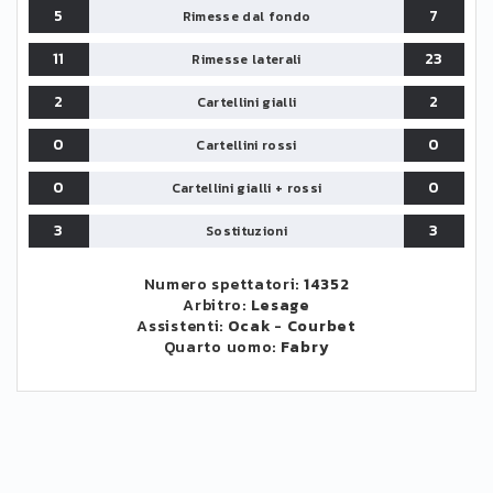
5
7
Rimesse dal fondo
11
23
Rimesse laterali
2
2
Cartellini gialli
0
0
Cartellini rossi
0
0
Cartellini gialli + rossi
3
3
Sostituzioni
Numero spettatori:
14352
Arbitro:
Lesage
Assistenti:
Ocak
-
Courbet
Quarto uomo:
Fabry