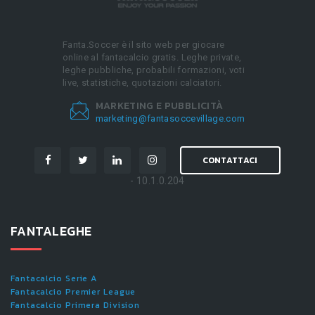
Fanta.Soccer è il sito web per giocare
online al fantacalcio gratis. Leghe private,
leghe pubbliche, probabili formazioni, voti
live, statistiche, quotazioni calciatori.
MARKETING E PUBBLICITÀ
marketing@fantasoccevillage.com
CONTATTACI
- 10.1.0.204
FANTALEGHE
Fantacalcio Serie A
Fantacalcio Premier League
Fantacalcio Primera Division