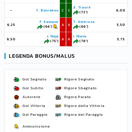
A. Traoré
-
Y. Benrahou
C
C
6,00
(72')
F. Kamano
T. Ambrose
6,25
A
A
5,50
(66')
(66')
J. Maja
I. Niane
6,50
A
A
5,75
(75')
(78')
LEGENDA BONUS/MALUS
Gol Segnato
Rigore Segnato
Gol Subito
Rigore Sbagliato
Autorete
Rigore Parato
Gol Vittoria
Rigore della Vittoria
Gol Pareggio
Rigore del Pareggio
Ammonizione