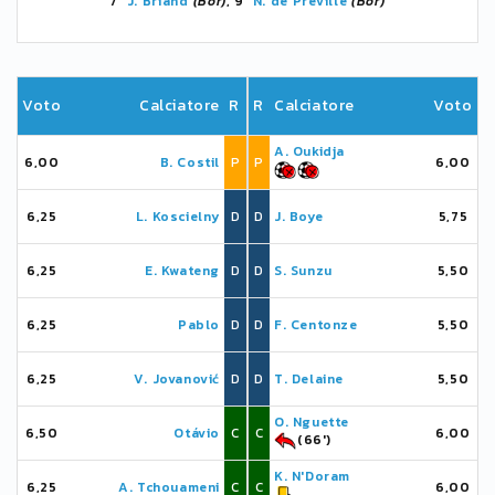
7'
J. Briand
(Bor)
, 9'
N. de Préville
(Bor)
Voto
Calciatore
R
R
Calciatore
Voto
A. Oukidja
6,00
B. Costil
P
P
6,00
6,25
L. Koscielny
D
D
J. Boye
5,75
6,25
E. Kwateng
D
D
S. Sunzu
5,50
6,25
Pablo
D
D
F. Centonze
5,50
6,25
V. Jovanović
D
D
T. Delaine
5,50
O. Nguette
6,50
Otávio
C
C
6,00
(66')
K. N'Doram
6,25
A. Tchouameni
C
C
6,00