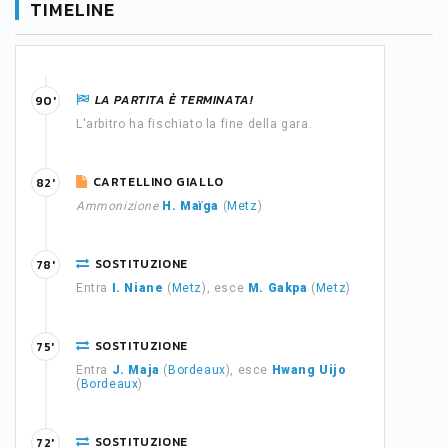
TIMELINE
LA PARTITA È TERMINATA!
90'
L'arbitro ha fischiato la fine della gara.
CARTELLINO GIALLO
82'
Ammonizione
H. Maïga
(
Metz
)
SOSTITUZIONE
78'
Entra
I. Niane
(
Metz
), esce
M. Gakpa
(
Metz
)
SOSTITUZIONE
75'
Entra
J. Maja
(
Bordeaux
), esce
Hwang Uijo
(
Bordeaux
)
SOSTITUZIONE
72'