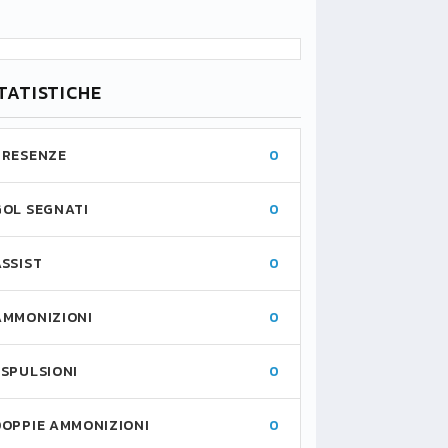
TATISTICHE
PRESENZE
0
GOL SEGNATI
0
ASSIST
0
AMMONIZIONI
0
ESPULSIONI
0
DOPPIE AMMONIZIONI
0