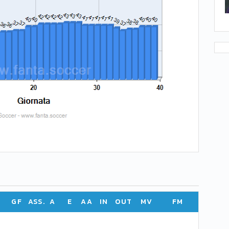
GF
ASS.
A
E
AA
IN
OUT
MV
FM