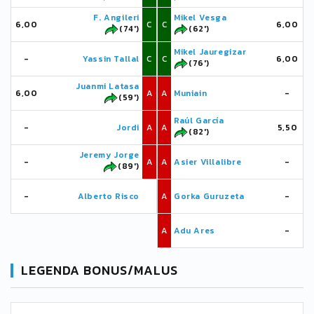
F. Angileri
Mikel Vesga
6,00
C
C
6,00
(74')
(62')
Mikel Jauregizar
-
Yassin Tallal
C
C
6,00
(76')
Juanmi Latasa
6,00
A
A
Muniain
-
(59')
Raúl García
-
Jordi
A
A
5,50
(82')
Jeremy Jorge
-
A
A
Asier Villalibre
-
(89')
-
Alberto Risco
A
Gorka Guruzeta
-
A
Adu Ares
-
LEGENDA BONUS/MALUS