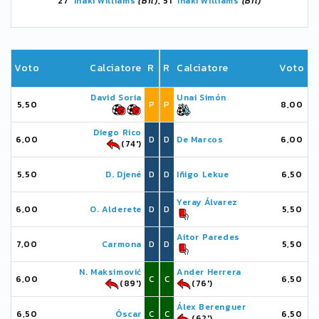
27'
Iñaki Williams
(Bil)
, 51'
Iñaki Williams
(Bil)
Voto
Calciatore
R
R
Calciatore
Voto
David Soria
Unai Simón
5,50
P
P
8,00
Diego Rico
6,00
D
D
De Marcos
6,00
(74')
5,50
D. Djené
D
D
Iñigo Lekue
6,50
Yeray Álvarez
6,00
O. Alderete
D
D
5,50
Aitor Paredes
7,00
Carmona
D
D
5,50
N. Maksimović
Ander Herrera
6,00
C
C
6,50
(89')
(76')
Álex Berenguer
6,50
Óscar
C
C
6,50
(62')