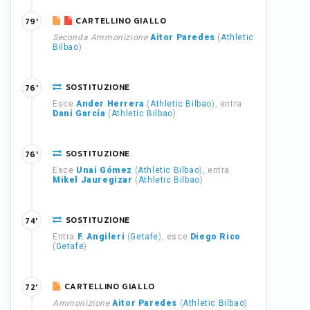
CARTELLINO GIALLO
79'
Seconda Ammonizione
Aitor Paredes
(
Athletic
Bilbao
)
SOSTITUZIONE
76'
Esce
Ander Herrera
(
Athletic Bilbao
), entra
Dani García
(
Athletic Bilbao
)
SOSTITUZIONE
76'
Esce
Unai Gómez
(
Athletic Bilbao
), entra
Mikel Jauregizar
(
Athletic Bilbao
)
SOSTITUZIONE
74'
Entra
F. Angileri
(
Getafe
), esce
Diego Rico
(
Getafe
)
CARTELLINO GIALLO
72'
Ammonizione
Aitor Paredes
(
Athletic Bilbao
)