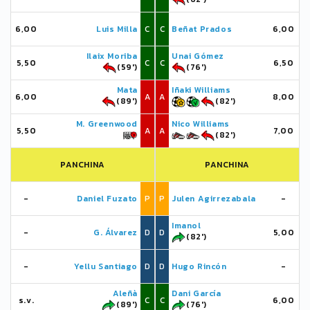
6,00
Luis Milla
C
C
Beñat Prados
6,00
Ilaix Moriba
Unai Gómez
5,50
C
C
6,50
(59')
(76')
Mata
Iñaki Williams
6,00
A
A
8,00
(89')
(82')
M. Greenwood
Nico Williams
5,50
A
A
7,00
(82')
PANCHINA
PANCHINA
-
Daniel Fuzato
P
P
Julen Agirrezabala
-
Imanol
-
G. Álvarez
D
D
5,00
(82')
-
Yellu Santiago
D
D
Hugo Rincón
-
Aleñà
Dani García
s.v.
C
C
6,00
(89')
(76')