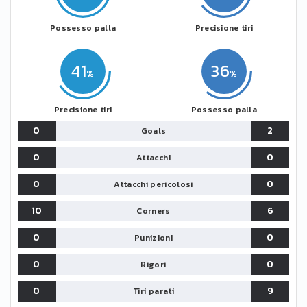
Possesso palla
Precisione tiri
41
36
Precisione tiri
Possesso palla
0
2
Goals
0
0
Attacchi
0
0
Attacchi pericolosi
10
6
Corners
0
0
Punizioni
0
0
Rigori
0
9
Tiri parati