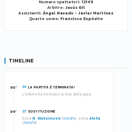
Numero spettatori:
12149
Arbitro:
Jesús Gil
Assistenti:
Ángel Nevado
-
Javier Martínez
Quarto uomo:
Francisco Expósito
TIMELINE
LA PARTITA È TERMINATA!
90'
L'arbitro ha fischiato la fine della gara.
SOSTITUZIONE
89'
Esce
N. Maksimović
(
Getafe
), entra
Aleñà
(
Getafe
)