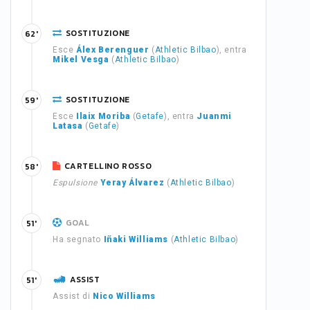
SOSTITUZIONE
62'
Esce
Álex Berenguer
(
Athletic Bilbao
), entra
Mikel Vesga
(
Athletic Bilbao
)
SOSTITUZIONE
59'
Esce
Ilaix Moriba
(
Getafe
), entra
Juanmi
Latasa
(
Getafe
)
CARTELLINO ROSSO
58'
Espulsione
Yeray Álvarez
(
Athletic Bilbao
)
GOAL
51'
Ha segnato
Iñaki Williams
(
Athletic Bilbao
)
ASSIST
51'
Assist di
Nico Williams