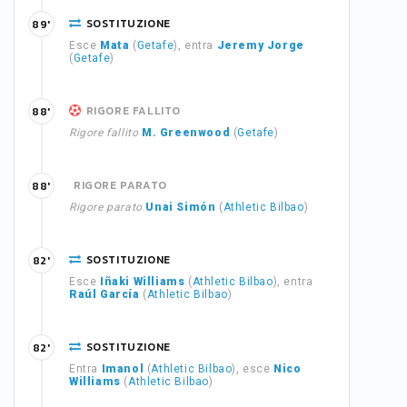
SOSTITUZIONE
89'
Esce
Mata
(
Getafe
), entra
Jeremy Jorge
(
Getafe
)
RIGORE FALLITO
88'
Rigore fallito
M. Greenwood
(
Getafe
)
RIGORE PARATO
88'
Rigore parato
Unai Simón
(
Athletic Bilbao
)
SOSTITUZIONE
82'
Esce
Iñaki Williams
(
Athletic Bilbao
), entra
Raúl García
(
Athletic Bilbao
)
SOSTITUZIONE
82'
Entra
Imanol
(
Athletic Bilbao
), esce
Nico
Williams
(
Athletic Bilbao
)