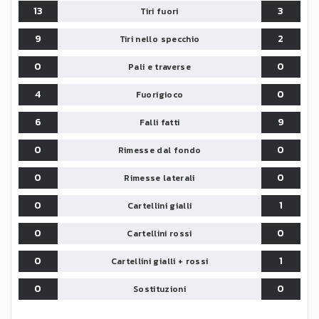
13
3
Tiri fuori
9
2
Tiri nello specchio
0
0
Pali e traverse
4
0
Fuorigioco
6
9
Falli fatti
0
0
Rimesse dal fondo
0
0
Rimesse laterali
0
1
Cartellini gialli
0
0
Cartellini rossi
0
1
Cartellini gialli + rossi
0
0
Sostituzioni