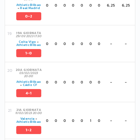
0
0
0
0
0
0
0
6,25
6,25
Athletic Bilbao
-
Real Madrid
0-2
19A GIORNATA
29/01/2023 17:30
Celta Vigo
-
0
0
0
0
0
0
0
-
-
Athletic Bilbao
1-0
20A GIORNATA
03/02/2023
20:00
0
0
0
0
0
0
0
-
-
Athletic Bilbao
-
Cádiz CF
4-1
21A GIORNATA
11/02/2023 20:00
Valencia
-
0
0
0
0
0
1
0
-
-
Athletic Bilbao
1-2