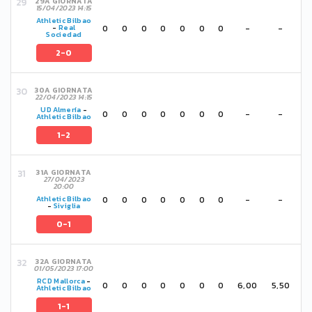
29A GIORNATA
15/04/2023 14:15
Athletic Bilbao
0
0
0
0
0
0
0
-
-
-
Real
Sociedad
2-0
30A GIORNATA
22/04/2023 14:15
UD Almería
-
0
0
0
0
0
0
0
-
-
Athletic Bilbao
1-2
31A GIORNATA
27/04/2023
20:00
0
0
0
0
0
0
0
-
-
Athletic Bilbao
-
Siviglia
0-1
32A GIORNATA
01/05/2023 17:00
RCD Mallorca
-
0
0
0
0
0
0
0
6,00
5,50
Athletic Bilbao
1-1