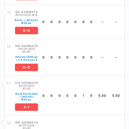
15A GIORNATA
29/12/2022 18:15
Betis
-
Athletic
0
0
0
0
0
0
0
-
-
Bilbao
0-0
16A GIORNATA
09/01/2023
20:00
0
0
0
0
0
0
0
-
-
Athletic Bilbao
-
CA Osasuna
0-0
17A GIORNATA
14/01/2023
20:00
Real Sociedad
0
0
0
0
0
1
0
5,50
5,50
-
Athletic
Bilbao
3-1
18A GIORNATA
22/01/2023
20:00