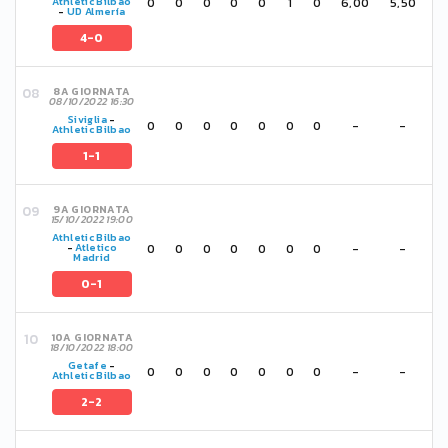
0
0
0
0
0
1
0
6,00
5,50
Athletic Bilbao
-
UD Almería
4-0
8A GIORNATA
08/10/2022 16:30
Siviglia
-
0
0
0
0
0
0
0
-
-
Athletic Bilbao
1-1
9A GIORNATA
15/10/2022 19:00
Athletic Bilbao
0
0
0
0
0
0
0
-
-
-
Atletico
Madrid
0-1
10A GIORNATA
18/10/2022 18:00
Getafe
-
0
0
0
0
0
0
0
-
-
Athletic Bilbao
2-2