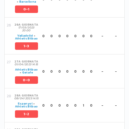
-
Barcellona
0-1
26A GIORNATA
17/03/2023
20:00
0
0
0
0
0
0
0
-
-
Valladolid
-
Athletic Bilbao
1-3
27A GIORNATA
01/04/2023 14:15
Athletic Bilbao
0
0
0
0
0
0
0
-
-
-
Getafe
0-0
28A GIORNATA
08/04/2023 14:15
Espanyol
-
0
0
0
0
0
1
0
-
-
Athletic Bilbao
1-2