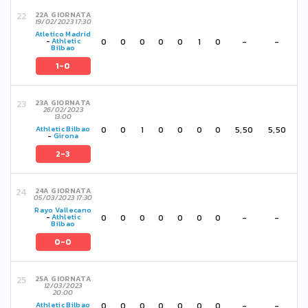
22A GIORNATA
19/02/2023 17:30
Atletico Madrid
0
0
0
0
0
1
0
-
-
-
Athletic
Bilbao
1-0
23A GIORNATA
26/02/2023
13:00
0
0
1
0
0
0
0
5,50
5,50
Athletic Bilbao
-
Girona
2-3
24A GIORNATA
05/03/2023 17:30
Rayo Vallecano
0
0
0
0
0
0
0
-
-
-
Athletic
Bilbao
0-0
25A GIORNATA
12/03/2023
20:00
0
0
0
0
0
0
0
-
-
Athletic Bilbao