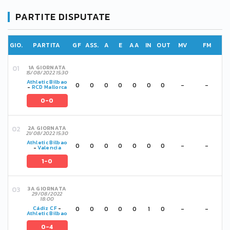
PARTITE DISPUTATE
GIO.
PARTITA
GF
ASS.
A
E
AA
IN
OUT
MV
FM
1A GIORNATA
15/08/2022 15:30
Athletic Bilbao
0
0
0
0
0
0
0
-
-
-
RCD Mallorca
0-0
2A GIORNATA
21/08/2022 15:30
Athletic Bilbao
0
0
0
0
0
0
0
-
-
-
Valencia
1-0
3A GIORNATA
29/08/2022
18:00
0
0
0
0
0
1
0
-
-
Cádiz CF
-
Athletic Bilbao
0-4