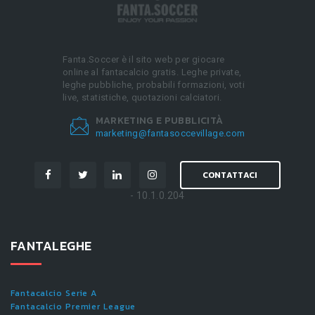
Fanta.Soccer è il sito web per giocare
online al fantacalcio gratis. Leghe private,
leghe pubbliche, probabili formazioni, voti
live, statistiche, quotazioni calciatori.
MARKETING E PUBBLICITÀ
marketing@fantasoccevillage.com
CONTATTACI
- 10.1.0.204
FANTALEGHE
Fantacalcio Serie A
Fantacalcio Premier League