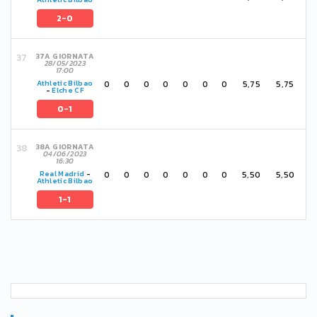
2-0
37A GIORNATA
28/05/2023
17:00
0
0
0
0
0
0
0
5,75
5,75
Athletic Bilbao
-
Elche CF
0-1
38A GIORNATA
04/06/2023
16:30
0
0
0
0
0
0
0
5,50
5,50
Real Madrid
-
Athletic Bilbao
1-1