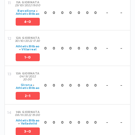
11A GIORNATA
23/10/2022 19:00
Barcellona
-
0
0
0
0
0
0
0
-
-
Athletic Bilbao
4-0
12A GIORNATA
30/10/2022 17:30
Athletic Bilbao
0
0
0
0
0
0
0
-
-
-
Villarreal
1-0
13A GIORNATA
04/11/2022
20:00
0
0
0
0
0
0
0
-
-
Girona
-
Athletic Bilbao
2-1
14A GIORNATA
08/11/2022 19:00
Athletic Bilbao
0
0
0
0
0
0
0
-
-
-
Valladolid
3-0