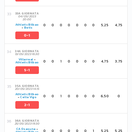
33A GIORNATA
04/05/2023
20:00
0
0
0
0
0
0
0
5,25
4,75
Athletic Bilbao
-
Betis
0-1
34A GIORNATA
13/05/2023 16:30
Villarreal
-
0
0
1
0
0
0
0
4,75
3,75
Athletic Bilbao
5-1
35A GIORNATA
20/05/2023 14:15
Athletic Bilbao
0
0
1
0
0
0
0
6,50
0
-
Celta Vigo
2-1
36A GIORNATA
25/05/2023 19:30
CA Osasuna
-
0
0
0
0
0
0
1
5,25
5,25
Athletic Bilbao