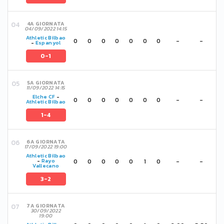
4A GIORNATA
04/09/2022 14:15
Athletic Bilbao
0
0
0
0
0
0
0
-
-
-
Espanyol
0-1
5A GIORNATA
11/09/2022 14:15
Elche CF
-
0
0
0
0
0
0
0
-
-
Athletic Bilbao
1-4
6A GIORNATA
17/09/2022 19:00
Athletic Bilbao
0
0
0
0
0
1
0
-
-
-
Rayo
Vallecano
3-2
7A GIORNATA
30/09/2022
19:00