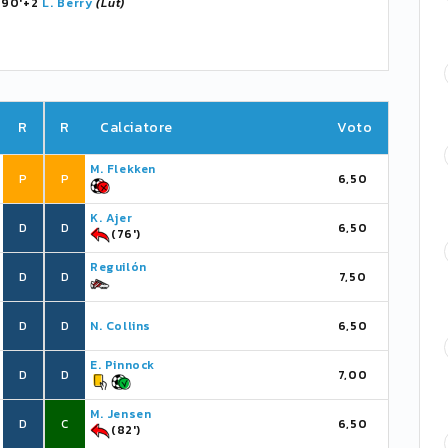
, 90'+2
L. Berry
(Lut)
R
R
Calciatore
Voto
M. Flekken
P
P
6,50
K. Ajer
D
D
6,50
(76')
Reguilón
D
D
7,50
D
D
N. Collins
6,50
E. Pinnock
D
D
7,00
M. Jensen
D
C
6,50
(82')