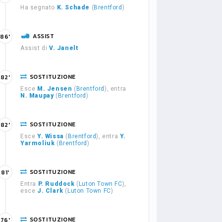
Ha segnato
K. Schade
(
Brentford
)
ASSIST
86'
Assist di
V. Janelt
SOSTITUZIONE
82'
Esce
M. Jensen
(
Brentford
), entra
N. Maupay
(
Brentford
)
SOSTITUZIONE
82'
Esce
Y. Wissa
(
Brentford
), entra
Y.
Yarmoliuk
(
Brentford
)
SOSTITUZIONE
81'
Entra
P. Ruddock
(
Luton Town FC
),
esce
J. Clark
(
Luton Town FC
)
SOSTITUZIONE
76'