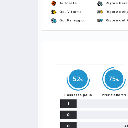
Autorete
Rigore Para
Gol Vittoria
Rigore della
Gol Pareggio
Rigore del 
52
75
Possesso palla
Precisione tiri
1
0
0
At