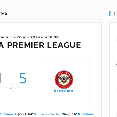
1-5
T
tadium -
20 apr 2024 ore 16:00
A PREMIER LEAGUE
1
5
VS
Brentford
E. Pinnock
(Bre)
, 64'
K. Lewis-Potter
(Bre)
, 86'
K. Schade