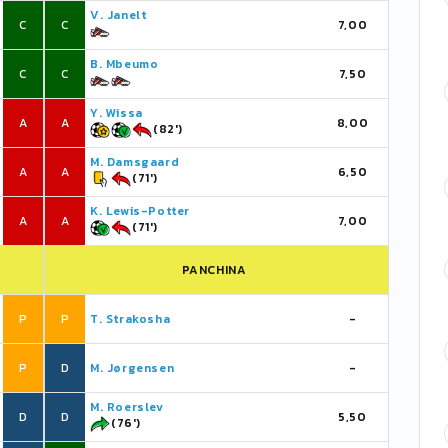
V. Janelt
C
C
7,00
B. Mbeumo
C
C
7,50
Y. Wissa
A
A
8,00
(82')
M. Damsgaard
A
A
6,50
(71')
K. Lewis-Potter
A
A
7,00
(71')
PANCHINA
P
P
T. Strakosha
-
P
D
M. Jørgensen
-
M. Roerslev
D
D
5,50
(76')