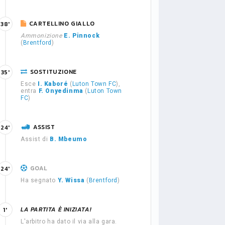
CARTELLINO GIALLO
38'
Ammonizione
E. Pinnock
(
Brentford
)
SOSTITUZIONE
35'
Esce
I. Kaboré
(
Luton Town FC
),
entra
F. Onyedinma
(
Luton Town
FC
)
ASSIST
24'
Assist di
B. Mbeumo
GOAL
24'
Ha segnato
Y. Wissa
(
Brentford
)
LA PARTITA È INIZIATA!
1'
L'arbitro ha dato il via alla gara.