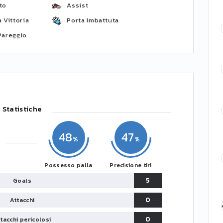
to
Assist
 Vittoria
Porta Imbattuta
Pareggio
Statistiche
48
47
Possesso palla
Precisione tiri
5
Goals
0
Attacchi
0
tacchi pericolosi