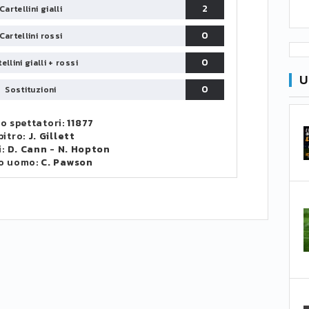
2
Cartellini gialli
0
Cartellini rossi
0
ellini gialli + rossi
U
0
Sostituzioni
o spettatori:
11877
bitro:
J. Gillett
i:
D. Cann
-
N. Hopton
o uomo:
C. Pawson