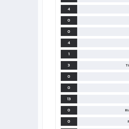
4
0
0
4
1
3
T
0
0
13
0
Ri
0