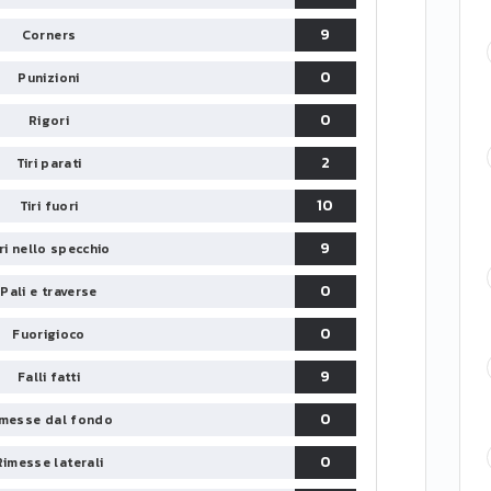
9
Corners
0
Punizioni
0
Rigori
2
Tiri parati
10
Tiri fuori
9
iri nello specchio
0
Pali e traverse
0
Fuorigioco
9
Falli fatti
0
messe dal fondo
0
Rimesse laterali