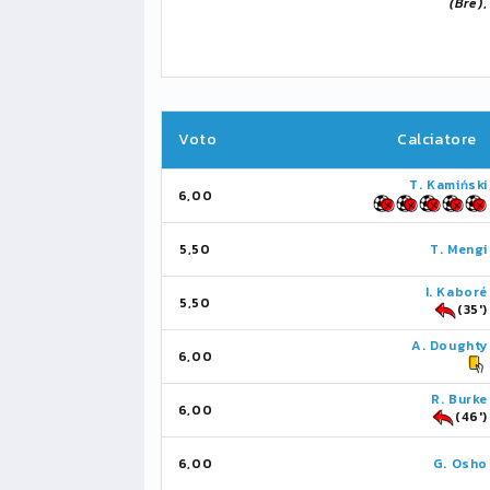
(Bre)
Voto
Calciatore
T. Kamiński
6,00
5,50
T. Mengi
I. Kaboré
5,50
(35')
A. Doughty
6,00
R. Burke
6,00
(46')
6,00
G. Osho