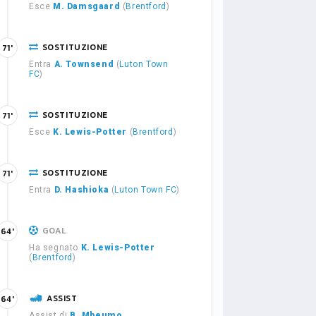
Esce
M. Damsgaard
(
Brentford
)
SOSTITUZIONE
71'
Entra
A. Townsend
(
Luton Town
FC
)
SOSTITUZIONE
71'
Esce
K. Lewis-Potter
(
Brentford
)
SOSTITUZIONE
71'
Entra
D. Hashioka
(
Luton Town FC
)
GOAL
64'
Ha segnato
K. Lewis-Potter
(
Brentford
)
ASSIST
64'
Assist di
B. Mbeumo