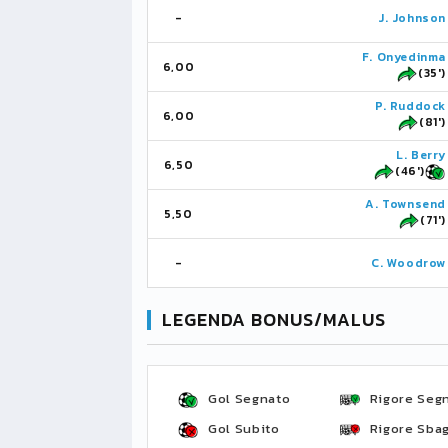
-
J. Johnson
F. Onyedinma
6,00
(35')
P. Ruddock
6,00
(81')
L. Berry
6,50
(46')
A. Townsend
5,50
(71')
-
C. Woodrow
LEGENDA BONUS/MALUS
Gol Segnato
Rigore Seg
Gol Subito
Rigore Sbag