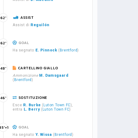
ASSIST
62'
Assist di
Reguilón
GOAL
62'
Ha segnato
E. Pinnock
(
Brentford
)
CARTELLINO GIALLO
48'
Ammonizione
M. Damsgaard
(
Brentford
)
SOSTITUZIONE
46'
Esce
R. Burke
(
Luton Town FC
),
entra
L. Berry
(
Luton Town FC
)
GOAL
45'+1
Ha segnato
Y. Wissa
(
Brentford
)