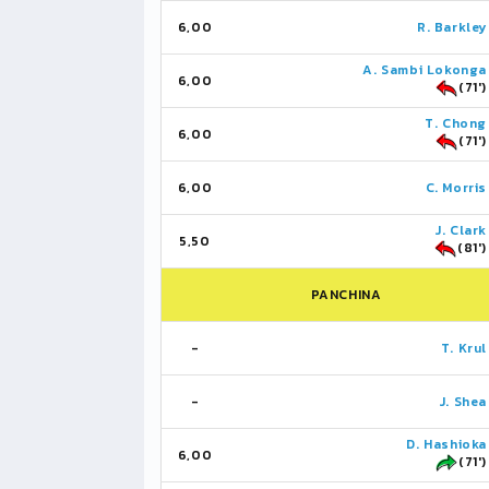
6,00
R. Barkley
A. Sambi Lokonga
6,00
(71')
T. Chong
6,00
(71')
6,00
C. Morris
J. Clark
5,50
(81')
PANCHINA
-
T. Krul
-
J. Shea
D. Hashioka
6,00
(71')