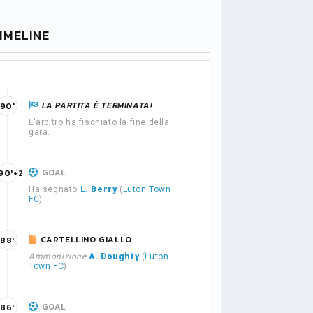
IMELINE
LA PARTITA È TERMINATA!
90'
L'arbitro ha fischiato la fine della
gara.
GOAL
90'+2
Ha segnato
L. Berry
(
Luton Town
FC
)
CARTELLINO GIALLO
88'
Ammonizione
A. Doughty
(
Luton
Town FC
)
GOAL
86'