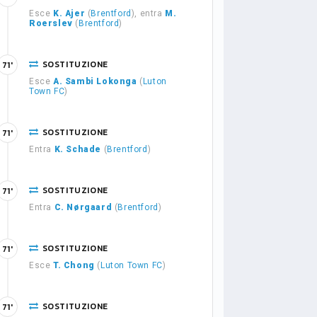
Esce
K. Ajer
(
Brentford
), entra
M.
Roerslev
(
Brentford
)
SOSTITUZIONE
71'
Esce
A. Sambi Lokonga
(
Luton
Town FC
)
SOSTITUZIONE
71'
Entra
K. Schade
(
Brentford
)
SOSTITUZIONE
71'
Entra
C. Nørgaard
(
Brentford
)
SOSTITUZIONE
71'
Esce
T. Chong
(
Luton Town FC
)
SOSTITUZIONE
71'