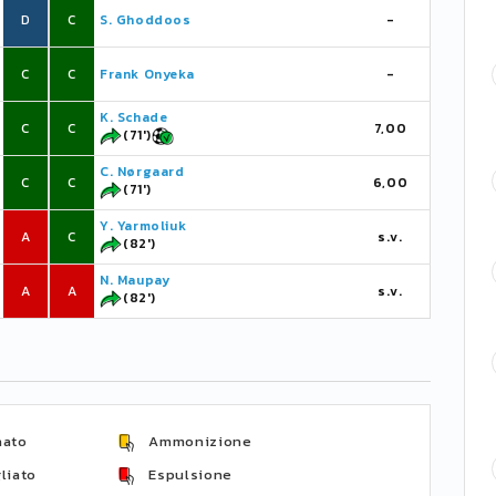
D
C
S. Ghoddoos
-
C
C
Frank Onyeka
-
K. Schade
C
C
7,00
(71')
C. Nørgaard
C
C
6,00
(71')
Y. Yarmoliuk
A
C
s.v.
(82')
N. Maupay
A
A
s.v.
(82')
nato
Ammonizione
liato
Espulsione