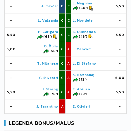
L. Magnino
-
A. Tavčar
D
C
5,50
(60')
-
L. Valzania
C
C
L. Mondele
-
F. Caligara
S. Oukhadda
5,50
C
C
5,50
(65')
(46')
D. Ďuriš
6,00
C
A
J. Manconi
-
(58')
-
T. Milanese
C
A
L. Di Stefano
-
K. Bozhanaj
-
Y. Silvestri
C
A
6,00
(73')
J. Streng
F. Abiuso
5,50
C
A
5,50
(78')
(59')
-
J. Tarantino
A
E. Olivieri
-
LEGENDA BONUS/MALUS