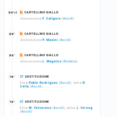
CARTELLINO GIALLO
90'+1
Ammonizione
F. Caligara
(
Ascoli
)
CARTELLINO GIALLO
88'
Ammonizione
P. Masini
(
Ascoli
)
CARTELLINO GIALLO
86'
Ammonizione
L. Magnino
(
Modena
)
SOSTITUZIONE
78'
Esce
Pablo Rodríguez
(
Ascoli
), entra
R.
Celia
(
Ascoli
)
SOSTITUZIONE
78'
Esce
M. Falzerano
(
Ascoli
), entra
J. Streng
(
Ascoli
)