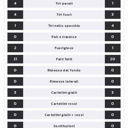
4
1
Tiri parati
4
3
Tiri fuori
1
4
Tiri nello specchio
0
0
Pali e traverse
2
1
Fuorigioco
21
20
Falli fatti
0
0
Rimesse dal fondo
0
0
Rimesse laterali
3
3
Cartellini gialli
0
0
Cartellini rossi
0
0
Cartellini gialli + rossi
0
0
Sostituzioni