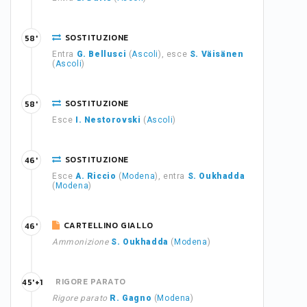
SOSTITUZIONE
58'
Entra
G. Bellusci
(
Ascoli
), esce
S. Väisänen
(
Ascoli
)
SOSTITUZIONE
58'
Esce
I. Nestorovski
(
Ascoli
)
SOSTITUZIONE
46'
Esce
A. Riccio
(
Modena
), entra
S. Oukhadda
(
Modena
)
CARTELLINO GIALLO
46'
Ammonizione
S. Oukhadda
(
Modena
)
RIGORE PARATO
45'+1
Rigore parato
R. Gagno
(
Modena
)