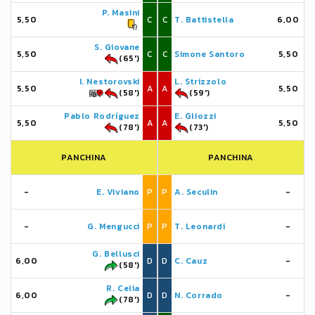
P. Masini
5,50
C
C
T. Battistella
6,00
S. Giovane
5,50
C
C
Simone Santoro
5,50
(65')
I. Nestorovski
L. Strizzolo
5,50
A
A
5,50
(58')
(59')
Pablo Rodríguez
E. Gliozzi
5,50
A
A
5,50
(78')
(73')
PANCHINA
PANCHINA
-
E. Viviano
P
P
A. Seculin
-
-
G. Mengucci
P
P
T. Leonardi
-
G. Bellusci
6,00
D
D
C. Cauz
-
(58')
R. Celia
6,00
D
D
N. Corrado
-
(78')