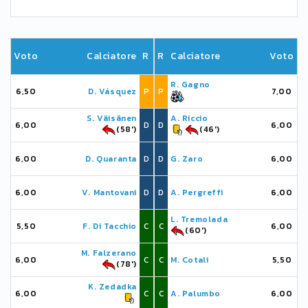
Voto
Calciatore
R
R
Calciatore
Voto
R. Gagno
6,50
D. Vásquez
P
P
7,00
S. Väisänen
A. Riccio
6,00
D
D
6,00
(58')
(46')
6,00
D. Quaranta
D
D
G. Zaro
6,00
6,00
V. Mantovani
D
D
A. Pergreffi
6,00
L. Tremolada
5,50
F. Di Tacchio
C
C
6,00
(60')
M. Falzerano
6,00
C
C
M. Cotali
5,50
(78')
K. Zedadka
6,00
C
C
A. Palumbo
6,00