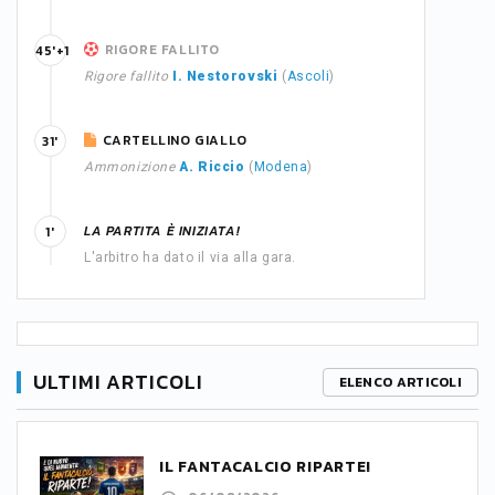
RIGORE FALLITO
45'+1
Rigore fallito
I. Nestorovski
(
Ascoli
)
CARTELLINO GIALLO
31'
Ammonizione
A. Riccio
(
Modena
)
LA PARTITA È INIZIATA!
1'
L'arbitro ha dato il via alla gara.
ULTIMI ARTICOLI
ELENCO ARTICOLI
IL FANTACALCIO RIPARTE!