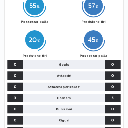
55
57
Possesso palla
Precisione tiri
20
45
Precisione tiri
Possesso palla
0
0
Goals
0
0
Attacchi
0
0
Attacchi pericolosi
3
5
Corners
0
0
Punizioni
0
0
Rigori