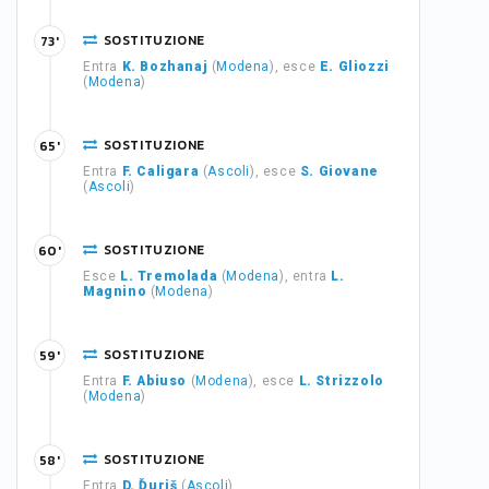
SOSTITUZIONE
73'
Entra
K. Bozhanaj
(
Modena
), esce
E. Gliozzi
(
Modena
)
SOSTITUZIONE
65'
Entra
F. Caligara
(
Ascoli
), esce
S. Giovane
(
Ascoli
)
SOSTITUZIONE
60'
Esce
L. Tremolada
(
Modena
), entra
L.
Magnino
(
Modena
)
SOSTITUZIONE
59'
Entra
F. Abiuso
(
Modena
), esce
L. Strizzolo
(
Modena
)
SOSTITUZIONE
58'
Entra
D. Ďuriš
(
Ascoli
)