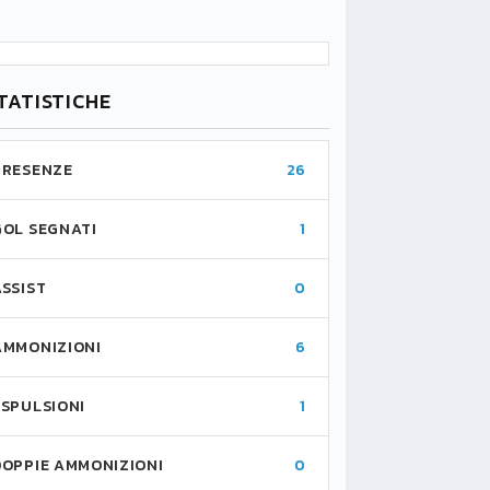
TATISTICHE
PRESENZE
26
GOL SEGNATI
1
ASSIST
0
AMMONIZIONI
6
ESPULSIONI
1
DOPPIE AMMONIZIONI
0