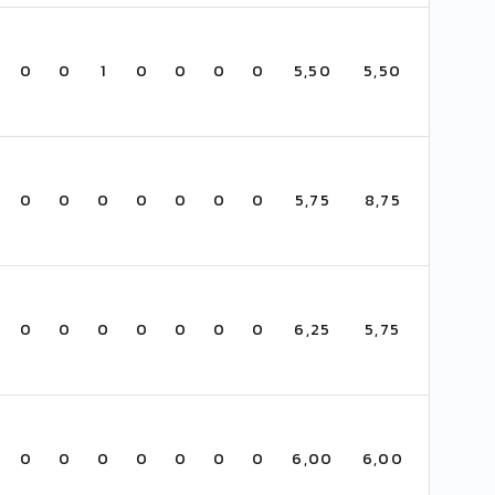
0
0
1
0
0
0
0
5,50
5,50
0
0
0
0
0
0
0
5,75
8,75
0
0
0
0
0
0
0
6,25
5,75
0
0
0
0
0
0
0
6,00
6,00