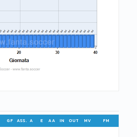
GF
ASS.
A
E
AA
IN
OUT
MV
FM