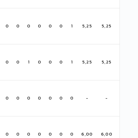
0
0
0
0
0
0
1
5,25
5,25
0
0
1
0
0
0
1
5,25
5,25
0
0
0
0
0
0
0
-
-
0
0
0
0
0
0
0
6,00
6,00