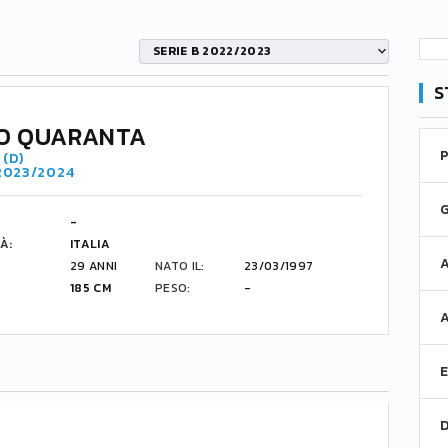
SERIE B 2022/2023
S
O QUARANTA
(D)
 2023/2024
-
À:
ITALIA
29 ANNI
NATO IL:
23/03/1997
185 CM
PESO:
-