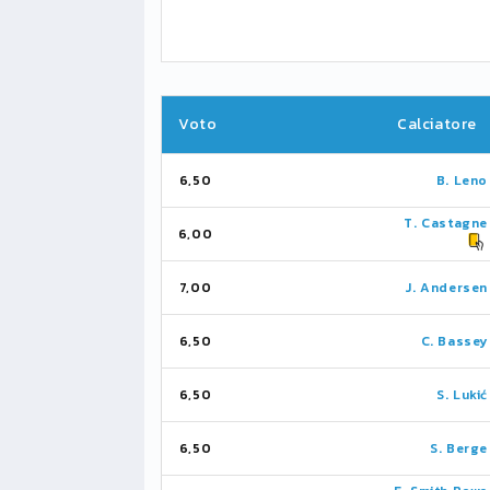
Voto
Calciatore
6,50
B. Leno
T. Castagne
6,00
7,00
J. Andersen
6,50
C. Bassey
6,50
S. Lukić
6,50
S. Berge