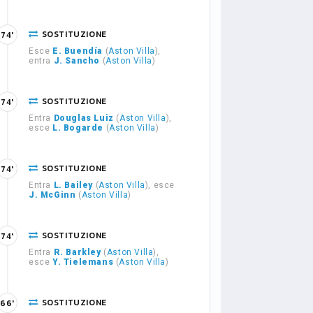
SOSTITUZIONE
74'
Esce
E. Buendía
(
Aston Villa
),
entra
J. Sancho
(
Aston Villa
)
SOSTITUZIONE
74'
Entra
Douglas Luiz
(
Aston Villa
),
esce
L. Bogarde
(
Aston Villa
)
SOSTITUZIONE
74'
Entra
L. Bailey
(
Aston Villa
), esce
J. McGinn
(
Aston Villa
)
SOSTITUZIONE
74'
Entra
R. Barkley
(
Aston Villa
),
esce
Y. Tielemans
(
Aston Villa
)
SOSTITUZIONE
66'