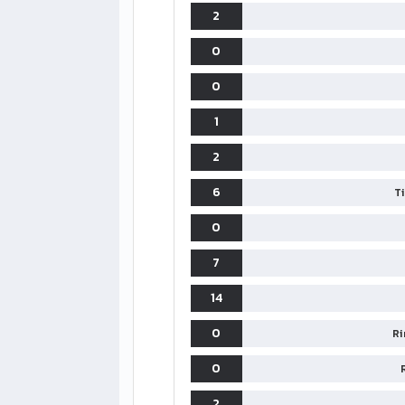
2
0
0
1
2
6
T
0
7
14
0
Ri
0
2