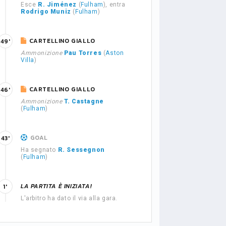
Esce
R. Jiménez
(
Fulham
), entra
Rodrigo Muniz
(
Fulham
)
CARTELLINO GIALLO
49'
Ammonizione
Pau Torres
(
Aston
Villa
)
CARTELLINO GIALLO
46'
Ammonizione
T. Castagne
(
Fulham
)
GOAL
43'
Ha segnato
R. Sessegnon
(
Fulham
)
LA PARTITA È INIZIATA!
1'
L'arbitro ha dato il via alla gara.