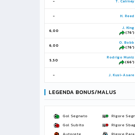
-
T. Cairney
-
H. Reed
J. King
6,00
(76')
O. Bobb
6,00
(76')
Rodrigo Muniz
5,50
(66')
-
J. Kusi-Asare
LEGENDA BONUS/MALUS
Gol Segnato
Rigore Seg
Gol Subito
Rigore Sbag
Autorete
Rigore Para