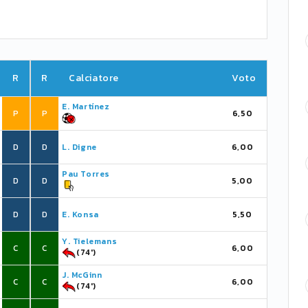
R
R
Calciatore
Voto
E. Martínez
P
P
6,50
D
D
L. Digne
6,00
Pau Torres
D
D
5,00
D
D
E. Konsa
5,50
Y. Tielemans
C
C
6,00
(74')
J. McGinn
C
C
6,00
(74')