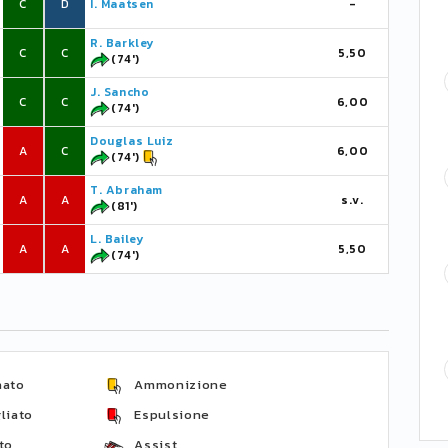
C
D
I. Maatsen
-
R. Barkley
C
C
5,50
(74')
J. Sancho
C
C
6,00
(74')
Douglas Luiz
A
C
6,00
(74')
T. Abraham
A
A
s.v.
(81')
L. Bailey
A
A
5,50
(74')
nato
Ammonizione
liato
Espulsione
to
Assist