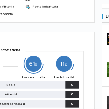
 Vittoria
Porta Imbattuta
Pareggio
U
Statistiche
61
11
Possesso palla
Precisione tiri
0
Goals
0
Attacchi
0
tacchi pericolosi