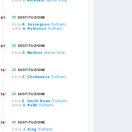
Entra
T. Abraham
(
Aston Villa
)
SOSTITUZIONE
81'
Esce
R. Sessegnon
(
Fulham
),
entra
A. Robinson
(
Fulham
)
SOSTITUZIONE
81'
Esce
O. Watkins
(
Aston Villa
)
SOSTITUZIONE
76'
Esce
S. Chukwueze
(
Fulham
)
SOSTITUZIONE
76'
Esce
E. Smith Rowe
(
Fulham
),
entra
O. Bobb
(
Fulham
)
SOSTITUZIONE
76'
Entra
J. King
(
Fulham
)