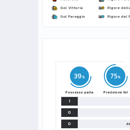
Gol Vittoria
Rigore della
Gol Pareggio
Rigore del 
39
75
Possesso palla
Precisione tiri
1
0
0
At