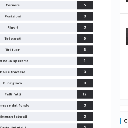
5
Corners
0
Punizioni
0
Rigori
5
Tiri parati
8
Tiri fuori
1
iri nello specchio
0
Pali e traverse
0
Fuorigioco
12
Falli fatti
0
messe dal fondo
0
Rimesse laterali
C
2
Cartellini gialli