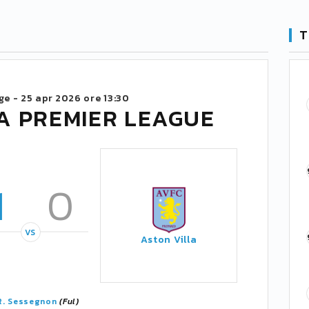
T
ge -
25 apr 2026 ore 13:30
A PREMIER LEAGUE
1
0
VS
Aston Villa
R. Sessegnon
(Ful)