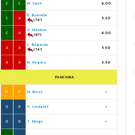
C
C
M. Cash
6,00
E. Buendía
C
A
5,50
(74')
O. Watkins
C
A
6,00
(81')
L. Bogarde
A
A
5,50
(74')
A
A
M. Rogers
5,50
PANCHINA
P
P
M. Bizot
-
D
D
V. Lindelöf
-
D
D
T. Mings
-