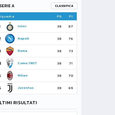
SERIE A
PREMIER L
CLASSIFICA
Squadra
PG
Pt
Squadra
1
1
Inter
Ar
38
87
2
2
Napoli
Ma
38
76
3
3
Roma
Ma
38
73
4
4
Como 1907
As
38
71
5
5
Milan
Li
38
70
6
6
Juventus
Bo
38
69
LTIMI RISULTATI