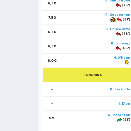
E. Smith Rowe
6,50
(76')
R. Sessegnon
7,50
(81')
S. Chukwueze
6,50
(76')
R. Jiménez
6,50
(66')
H. Wilson
6,00
PANCHINA
-
B. Lecomte
-
I. Diop
A. Robinson
s.v.
(81')