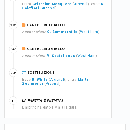
Entra
Cristhian Mosquera
(
Arsenal
), esce
R.
Calafiori
(
Arsenal
)
CARTELLINO GIALLO
38'
Ammonizione
C. Summerville
(
West Ham
)
CARTELLINO GIALLO
34'
Ammonizione
V. Castellanos
(
West Ham
)
SOSTITUZIONE
28'
Esce
B. White
(
Arsenal
), entra
Martín
Zubimendi
(
Arsenal
)
LA PARTITA È INIZIATA!
1'
L'arbitro ha dato il via alla gara.