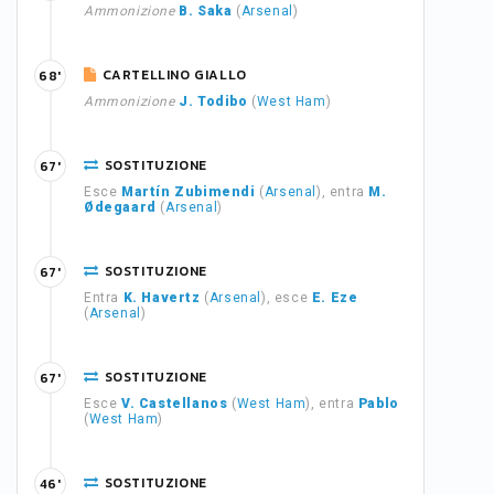
Ammonizione
B. Saka
(
Arsenal
)
CARTELLINO GIALLO
68'
Ammonizione
J. Todibo
(
West Ham
)
SOSTITUZIONE
67'
Esce
Martín Zubimendi
(
Arsenal
), entra
M.
Ødegaard
(
Arsenal
)
SOSTITUZIONE
67'
Entra
K. Havertz
(
Arsenal
), esce
E. Eze
(
Arsenal
)
SOSTITUZIONE
67'
Esce
V. Castellanos
(
West Ham
), entra
Pablo
(
West Ham
)
SOSTITUZIONE
46'