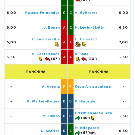
6,00
Mateus Fernandes
C
C
V. Gyökeres
6,00
6,00
J. Bowen
A
C
M. Lewis-Skelly
6,50
C. Summerville
L. Trossard
5,00
A
A
7,00
V. Castellanos
B. Saka
5,50
A
A
5,50
(67')
(80')
PANCHINA
PANCHINA
-
A. Aréola
P
P
Kepa Arrizabalaga
-
-
K. Walker-Peters
D
D
P. Hincapié
-
Cristhian Mosquera
-
M. Kilman
D
D
5,50
(46')
M. Ødegaard
-
O. Scarles
D
C
6,50
(67')