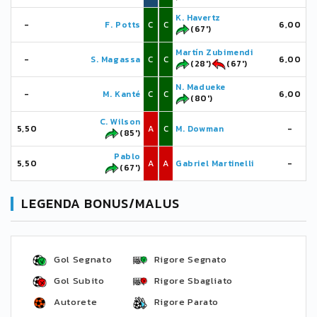
K. Havertz
-
F. Potts
C
C
6,00
(67')
Martín Zubimendi
-
S. Magassa
C
C
6,00
(28')
(67')
N. Madueke
-
M. Kanté
C
C
6,00
(80')
C. Wilson
5,50
A
C
M. Dowman
-
(85')
Pablo
5,50
A
A
Gabriel Martinelli
-
(67')
LEGENDA BONUS/MALUS
Gol Segnato
Rigore Segnato
Gol Subito
Rigore Sbagliato
Autorete
Rigore Parato