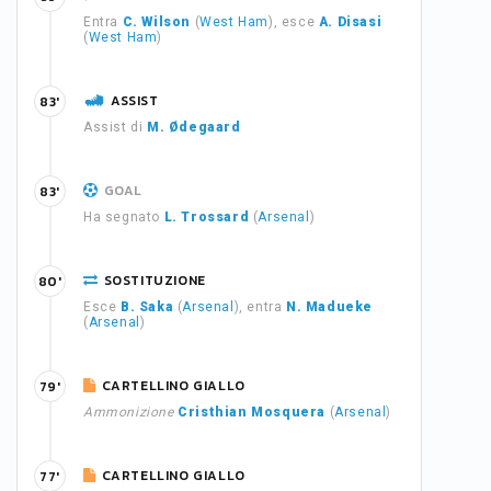
Entra
C. Wilson
(
West Ham
), esce
A. Disasi
(
West Ham
)
ASSIST
83'
Assist di
M. Ødegaard
GOAL
83'
Ha segnato
L. Trossard
(
Arsenal
)
SOSTITUZIONE
80'
Esce
B. Saka
(
Arsenal
), entra
N. Madueke
(
Arsenal
)
CARTELLINO GIALLO
79'
Ammonizione
Cristhian Mosquera
(
Arsenal
)
CARTELLINO GIALLO
77'