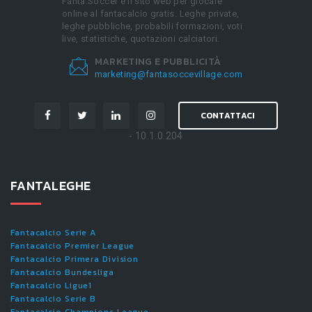
Fanta.Soccer è il sito web per giocare
online al fantacalcio gratis. Leghe private,
leghe pubbliche, probabili formazioni, voti
live, statistiche, quotazioni calciatori.
MARKETING E PUBBLICITÀ
marketing@fantasoccevillage.com
CONTATTACI
- 10.1.0.204
FANTALEGHE
Fantacalcio Serie A
Fantacalcio Premier League
Fantacalcio Primera Division
Fantacalcio Bundesliga
Fantacalcio Ligue1
Fantacalcio Serie B
Fantacalcio Champions League