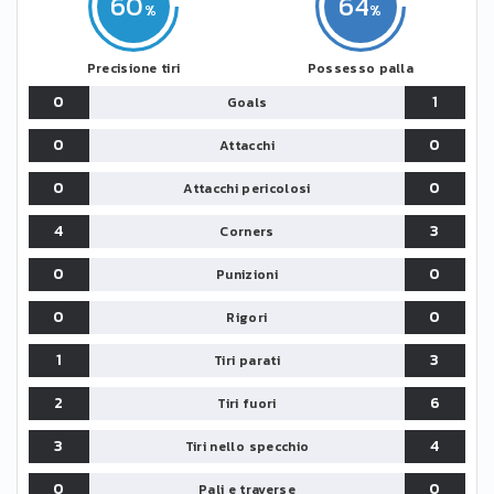
60
64
Precisione tiri
Possesso palla
0
1
Goals
0
0
Attacchi
0
0
Attacchi pericolosi
4
3
Corners
0
0
Punizioni
0
0
Rigori
1
3
Tiri parati
2
6
Tiri fuori
3
4
Tiri nello specchio
0
0
Pali e traverse