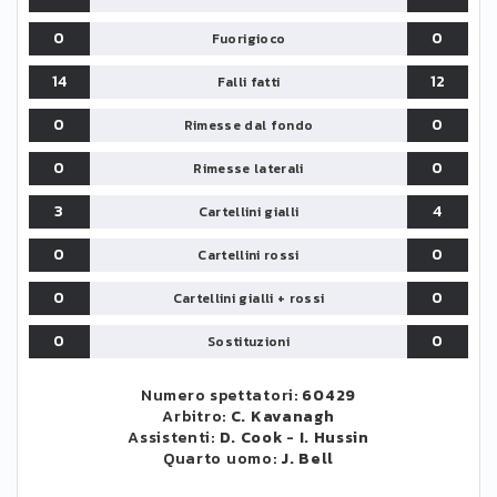
0
0
Fuorigioco
14
12
Falli fatti
0
0
Rimesse dal fondo
0
0
Rimesse laterali
3
4
Cartellini gialli
0
0
Cartellini rossi
0
0
Cartellini gialli + rossi
0
0
Sostituzioni
Numero spettatori:
60429
Arbitro:
C. Kavanagh
Assistenti:
D. Cook
-
I. Hussin
Quarto uomo:
J. Bell