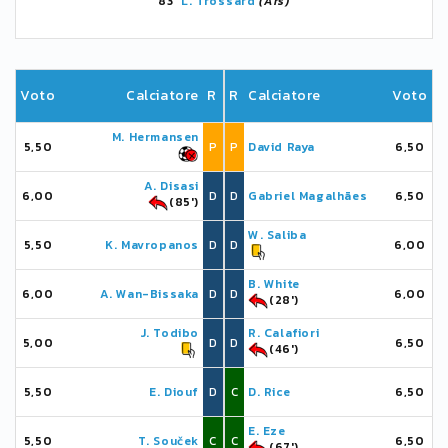
83'
L. Trossard
(Ars)
Voto
Calciatore
R
R
Calciatore
Voto
M. Hermansen
5,50
P
P
David Raya
6,50
A. Disasi
6,00
D
D
Gabriel Magalhães
6,50
(85')
W. Saliba
5,50
K. Mavropanos
D
D
6,00
B. White
6,00
A. Wan-Bissaka
D
D
6,00
(28')
J. Todibo
R. Calafiori
5,00
D
D
6,50
(46')
5,50
E. Diouf
D
C
D. Rice
6,50
E. Eze
5,50
T. Souček
C
C
6,50
(67')