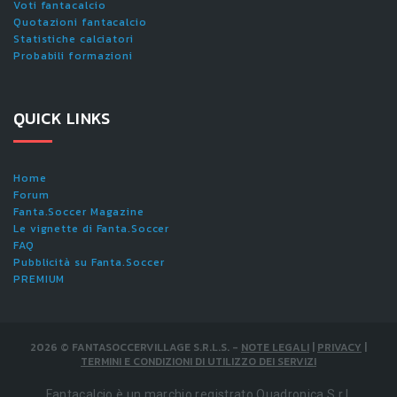
Voti fantacalcio
Quotazioni fantacalcio
Statistiche calciatori
Probabili formazioni
QUICK LINKS
Home
Forum
Fanta.Soccer Magazine
Le vignette di Fanta.Soccer
FAQ
Pubblicità su Fanta.Soccer
PREMIUM
2026
©
FANTASOCCERVILLAGE S.R.L.S.
-
NOTE LEGALI
|
PRIVACY
|
TERMINI E CONDIZIONI DI UTILIZZO DEI SERVIZI
Fantacalcio è un marchio registrato Quadronica S.r.l.