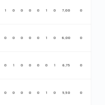
1
0
0
0
0
1
0
7,00
0
0
0
0
0
0
1
0
6,00
0
0
1
0
0
0
0
1
6,75
0
0
0
0
0
0
1
0
5,50
0