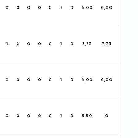
0
0
0
0
0
1
0
6,00
6,00
1
2
0
0
0
1
0
7,75
7,75
0
0
0
0
0
1
0
6,00
6,00
0
0
0
0
0
1
0
5,50
0