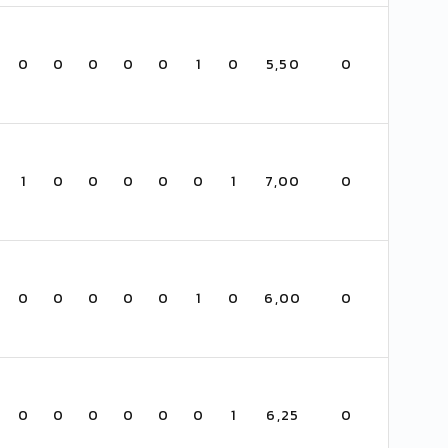
0
0
0
0
0
1
0
5,50
0
1
0
0
0
0
0
1
7,00
0
0
0
0
0
0
1
0
6,00
0
0
0
0
0
0
0
1
6,25
0