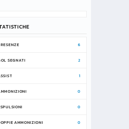
TATISTICHE
PRESENZE
6
GOL SEGNATI
2
ASSIST
1
AMMONIZIONI
0
ESPULSIONI
0
DOPPIE AMMONIZIONI
0