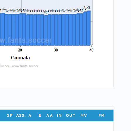
GF
ASS.
A
E
AA
IN
OUT
MV
FM