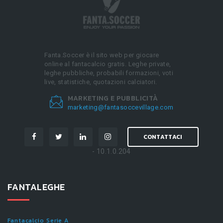
Fanta.Soccer è il sito web per giocare
online al fantacalcio gratis. Leghe private,
leghe pubbliche, probabili formazioni, voti
live, statistiche, quotazioni calciatori.
MARKETING E PUBBLICITÀ
marketing@fantasoccevillage.com
CONTATTACI
- 10.1.0.204
FANTALEGHE
Fantacalcio Serie A