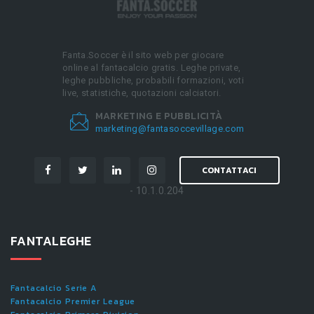
Fanta.Soccer è il sito web per giocare
online al fantacalcio gratis. Leghe private,
leghe pubbliche, probabili formazioni, voti
live, statistiche, quotazioni calciatori.
MARKETING E PUBBLICITÀ
marketing@fantasoccevillage.com
CONTATTACI
- 10.1.0.204
FANTALEGHE
Fantacalcio Serie A
Fantacalcio Premier League