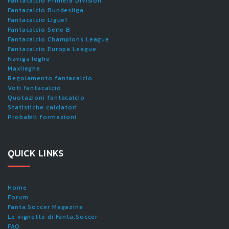
Fantacalcio Primera Division
Fantacalcio Bundesliga
Fantacalcio Ligue1
Fantacalcio Serie B
Fantacalcio Champions League
Fantacalcio Europa League
Naviga leghe
Maxileghe
Regolamento fantacalcio
Voti fantacalcio
Quotazioni fantacalcio
Statistiche calciatori
Probabili formazioni
QUICK LINKS
Home
Forum
Fanta.Soccer Magazine
Le vignette di Fanta.Soccer
FAQ