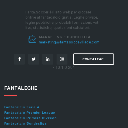
Fanta.Soccer è il sito web per giocare
online al fantacalcio gratis. Leghe private,
leghe pubbliche, probabili formazioni, voti
live, statistiche, quotazioni calciatori.
MARKETING E PUBBLICITÀ
marketing@fantasoccevillage.com
CONTATTACI
- 10.1.0.204
FANTALEGHE
Fantacalcio Serie A
Fantacalcio Premier League
Fantacalcio Primera Division
Fantacalcio Bundesliga