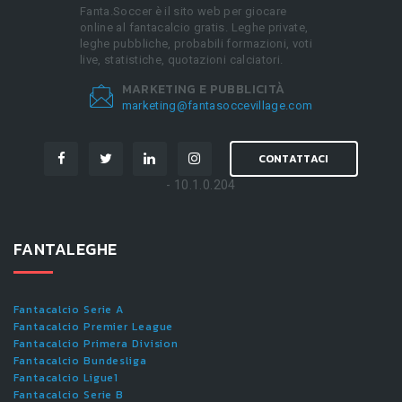
Fanta.Soccer è il sito web per giocare
online al fantacalcio gratis. Leghe private,
leghe pubbliche, probabili formazioni, voti
live, statistiche, quotazioni calciatori.
MARKETING E PUBBLICITÀ
marketing@fantasoccevillage.com
CONTATTACI
- 10.1.0.204
FANTALEGHE
Fantacalcio Serie A
Fantacalcio Premier League
Fantacalcio Primera Division
Fantacalcio Bundesliga
Fantacalcio Ligue1
Fantacalcio Serie B