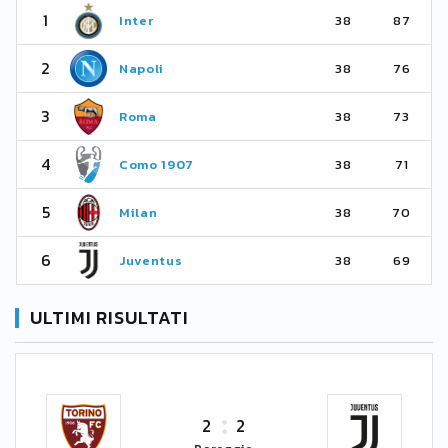
1
Inter
38
87
2
Napoli
38
76
3
Roma
38
73
4
Como 1907
38
71
5
Milan
38
70
6
Juventus
38
69
ULTIMI RISULTATI
2
2