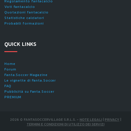
Regolamento fantacalcio
Voti fantacalcio
Quotazioni fantacalcio
Statistiche calciatori
Probabili formazioni
QUICK LINKS
Home
Forum
Fanta.Soccer Magazine
Le vignette di Fanta.Soccer
FAQ
Pubblicità su Fanta.Soccer
PREMIUM
2026
©
FANTASOCCERVILLAGE S.R.L.S.
-
NOTE LEGALI
|
PRIVACY
|
TERMINI E CONDIZIONI DI UTILIZZO DEI SERVIZI