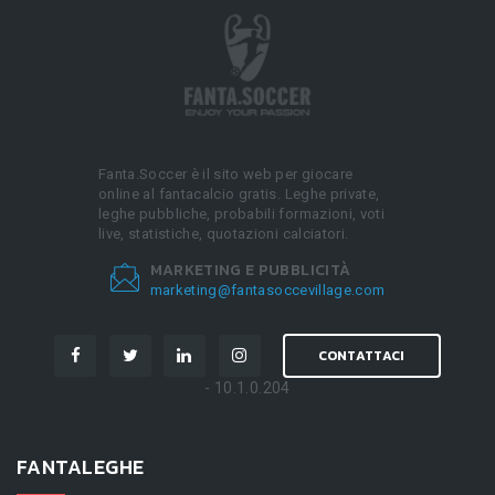
Fanta.Soccer è il sito web per giocare
online al fantacalcio gratis. Leghe private,
leghe pubbliche, probabili formazioni, voti
live, statistiche, quotazioni calciatori.
MARKETING E PUBBLICITÀ
marketing@fantasoccevillage.com
CONTATTACI
- 10.1.0.204
FANTALEGHE