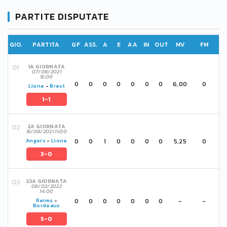
PARTITE DISPUTATE
GIO.
PARTITA
GF
ASS.
A
E
AA
IN
OUT
MV
FM
1A GIORNATA
07/08/2021
15:00
0
0
0
0
0
0
0
6,00
0
Lione
-
Brest
1-1
2A GIORNATA
15/08/2021 11:00
0
0
1
0
0
0
0
5,25
0
Angers
-
Lione
3-0
23A GIORNATA
06/02/2022
14:00
0
0
0
0
0
0
0
-
-
Reims
-
Bordeaux
5-0