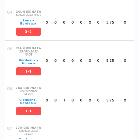
24A GIORNATA
13/02/2022 16:05
Lens
-
0
0
0
0
0
0
0
5,75
0
Bordeaux
3-2
25A GIORNATA
20/02/2022
16:05
0
0
0
0
0
0
0
5,25
0
Bordeaux
-
Monaco
1-1
26A GIORNATA
27/02/2022
14:00
0
0
1
0
0
0
0
5,75
0
Clermont
-
Bordeaux
1-1
27A GIORNATA
06/03/2022
14:00