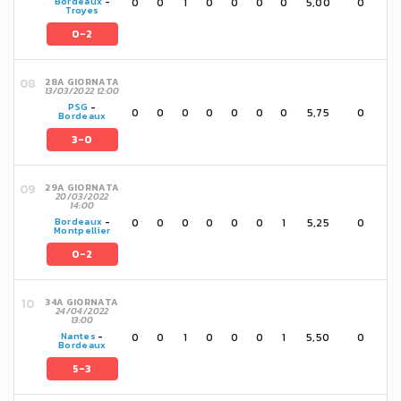
0
0
1
0
0
0
0
5,00
0
Bordeaux
-
Troyes
0-2
28A GIORNATA
13/03/2022 12:00
PSG
-
0
0
0
0
0
0
0
5,75
0
Bordeaux
3-0
29A GIORNATA
20/03/2022
14:00
0
0
0
0
0
0
1
5,25
0
Bordeaux
-
Montpellier
0-2
34A GIORNATA
24/04/2022
13:00
0
0
1
0
0
0
1
5,50
0
Nantes
-
Bordeaux
5-3