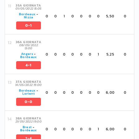
35A GIORNATA
01/05/2022 15:05
Bordeaux
-
0
0
1
0
0
0
0
5,50
0
Nizza
0-1
36A GIORNATA
08/05/2022
13:00
0
0
0
0
0
0
1
5,25
0
Angers
-
Bordeaux
4-1
37A GIORNATA
14/05/2022 19:00
Bordeaux
-
0
0
0
0
0
0
0
6,00
0
Lorient
0-0
38A GIORNATA
21/05/2022 19:00
Brest
-
0
0
0
0
0
0
1
6,00
0
Bordeaux
2-4