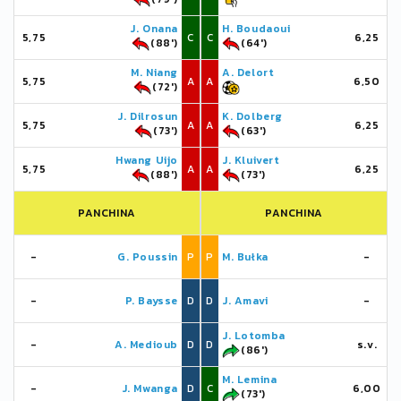
J. Onana
H. Boudaoui
5,75
C
C
6,25
(88')
(64')
M. Niang
A. Delort
5,75
A
A
6,50
(72')
J. Dilrosun
K. Dolberg
5,75
A
A
6,25
(73')
(63')
Hwang Uijo
J. Kluivert
5,75
A
A
6,25
(88')
(73')
PANCHINA
PANCHINA
-
G. Poussin
P
P
M. Bułka
-
-
P. Baysse
D
D
J. Amavi
-
J. Lotomba
-
A. Medioub
D
D
s.v.
(86')
M. Lemina
-
J. Mwanga
D
C
6,00
(73')