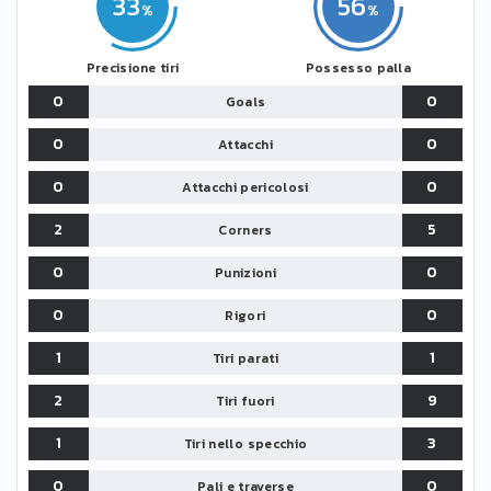
33
56
Precisione tiri
Possesso palla
0
0
Goals
0
0
Attacchi
0
0
Attacchi pericolosi
2
5
Corners
0
0
Punizioni
0
0
Rigori
1
1
Tiri parati
2
9
Tiri fuori
1
3
Tiri nello specchio
0
0
Pali e traverse