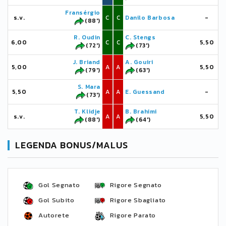
Fransérgio
s.v.
C
C
Danilo Barbosa
-
(88')
R. Oudin
C. Stengs
6,00
C
C
5,50
(72')
(73')
J. Briand
A. Gouiri
5,00
A
A
5,50
(79')
(63')
S. Mara
5,50
A
A
E. Guessand
-
(73')
T. Klidje
B. Brahimi
s.v.
A
A
5,50
(88')
(64')
LEGENDA BONUS/MALUS
Gol Segnato
Rigore Segnato
Gol Subito
Rigore Sbagliato
Autorete
Rigore Parato