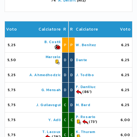
74'
A. Delort
(Niz)
Voto
Calciatore
R
R
Calciatore
Voto
B. Costil
5,25
P
P
W. Benítez
6,25
Marcelo
5,50
D
D
Dante
6,25
5,25
A. Ahmedhodzic
D
D
J. Todibo
6,25
F. Daniliuc
5,75
G. Mensah
D
D
6,25
(86')
5,75
J. Guilavogui
C
D
M. Bard
6,25
P. Rosario
5,75
Y. Adli
C
C
6,00
(73')
T. Lacoux
K. Thuram
5,75
C
C
6,00
(79')