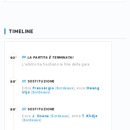
TIMELINE
LA PARTITA È TERMINATA!
90'
L'arbitro ha fischiato la fine della gara.
SOSTITUZIONE
88'
Entra
Fransérgio
(
Bordeaux
), esce
Hwang
Uijo
(
Bordeaux
)
SOSTITUZIONE
88'
Esce
J. Onana
(
Bordeaux
), entra
T. Klidje
(
Bordeaux
)