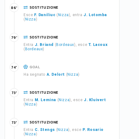
SOSTITUZIONE
86'
Esce
F. Daniliuc
(
Nizza
), entra
J. Lotomba
(
Nizza
)
SOSTITUZIONE
79'
Entra
J. Briand
(
Bordeaux
), esce
T. Lacoux
(
Bordeaux
)
GOAL
74'
Ha segnato
A. Delort
(
Nizza
)
SOSTITUZIONE
73'
Entra
M. Lemina
(
Nizza
), esce
J. Kluivert
(
Nizza
)
SOSTITUZIONE
73'
Entra
C. Stengs
(
Nizza
), esce
P. Rosario
(
Nizza
)