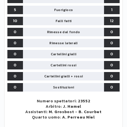
5
1
Fuorigioco
10
12
Falli fatti
0
0
Rimesse dal fondo
0
0
Rimesse laterali
0
0
Cartellini gialli
0
0
Cartellini rossi
0
0
Cartellini gialli + rossi
0
0
Sostituzioni
Numero spettatori:
23552
Arbitro:
J. Hamel
Assistenti:
M. Grosbost
-
B. Courbet
Quarto uomo:
A. Perreau Niel