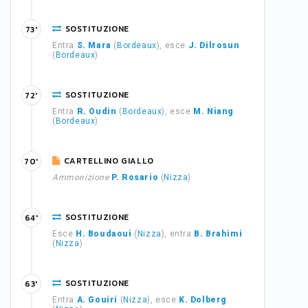
SOSTITUZIONE
73'
Entra
S. Mara
(
Bordeaux
), esce
J. Dilrosun
(
Bordeaux
)
SOSTITUZIONE
72'
Entra
R. Oudin
(
Bordeaux
), esce
M. Niang
(
Bordeaux
)
CARTELLINO GIALLO
70'
Ammonizione
P. Rosario
(
Nizza
)
SOSTITUZIONE
64'
Esce
H. Boudaoui
(
Nizza
), entra
B. Brahimi
(
Nizza
)
SOSTITUZIONE
63'
Entra
A. Gouiri
(
Nizza
), esce
K. Dolberg