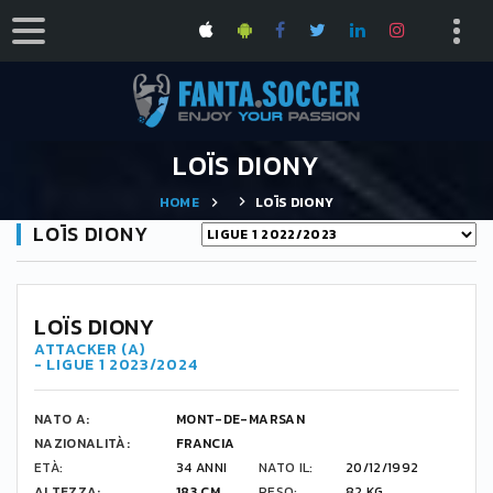
LOÏS DIONY
HOME
LOÏS DIONY
LOÏS DIONY
LOÏS DIONY
ATTACKER (A)
- LIGUE 1 2023/2024
NATO A:
MONT-DE-MARSAN
NAZIONALITÀ:
FRANCIA
ETÀ:
34 ANNI
NATO IL:
20/12/1992
ALTEZZA:
183 CM
PESO:
82 KG