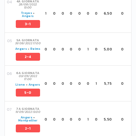
4A GIORNATA
28/08/2022
13:00
1
0
0
0
0
0
0
6,50
0
Troyes
-
Angers
3-1
5A GIORNATA
31/08/2022 17:00
0
0
0
0
0
1
0
5,00
0
Angers
-
Reims
2-4
6A GIORNATA
03/09/2022
17:00
0
0
0
0
0
0
1
5,75
0
Lione
-
Angers
5-0
7A GIORNATA
11/09/2022 13:00
Angers
-
0
0
0
0
0
1
0
5,50
0
Montpellier
2-1