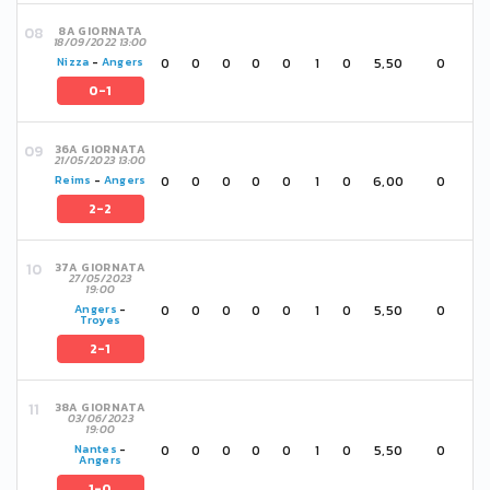
8A GIORNATA
18/09/2022 13:00
0
0
0
0
0
1
0
5,50
0
Nizza
-
Angers
0-1
36A GIORNATA
21/05/2023 13:00
0
0
0
0
0
1
0
6,00
0
Reims
-
Angers
2-2
37A GIORNATA
27/05/2023
19:00
0
0
0
0
0
1
0
5,50
0
Angers
-
Troyes
2-1
38A GIORNATA
03/06/2023
19:00
0
0
0
0
0
1
0
5,50
0
Nantes
-
Angers
1-0