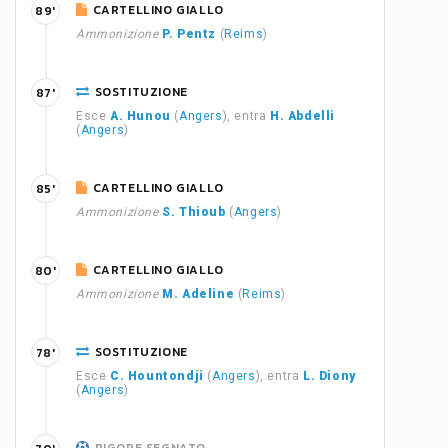
CARTELLINO GIALLO
89'
Ammonizione
P. Pentz
(
Reims
)
SOSTITUZIONE
87'
Esce
A. Hunou
(
Angers
), entra
H. Abdelli
(
Angers
)
CARTELLINO GIALLO
85'
Ammonizione
S. Thioub
(
Angers
)
CARTELLINO GIALLO
80'
Ammonizione
M. Adeline
(
Reims
)
SOSTITUZIONE
78'
Esce
C. Hountondji
(
Angers
), entra
L. Diony
(
Angers
)