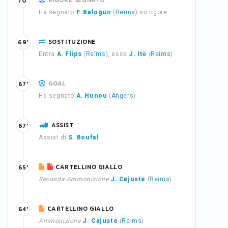
RIGORE SEGNATO
70'
Ha segnato
F. Balogun
(
Reims
) su rigore
SOSTITUZIONE
69'
Entra
A. Flips
(
Reims
), esce
J. Itō
(
Reims
)
GOAL
67'
Ha segnato
A. Hunou
(
Angers
)
ASSIST
67'
Assist di
S. Boufal
CARTELLINO GIALLO
65'
Seconda Ammonizione
J. Cajuste
(
Reims
)
CARTELLINO GIALLO
64'
Ammonizione
J. Cajuste
(
Reims
)