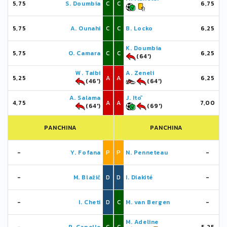
5,75
S. Doumbia
C
C
6,75
5,75
A. Ounahi
C
C
B. Locko
6,25
K. Doumbia
5,75
O. Camara
C
C
6,25
(64')
W. Taibi
A. Zeneli
5,25
A
A
6,25
(46')
(64')
A. Salama
J. Itō
4,75
A
A
7,00
(64')
(69')
PANCHINA
PANCHINA
-
Y. Fofana
P
P
N. Penneteau
-
-
M. Blažič
D
D
I. Diakité
-
-
I. Cheti
D
C
M. van Bergen
-
M. Adeline