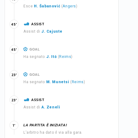
Esce
H. Šabanović
(
Angers
)
ASSIST
45'
Assist di
J. Cajuste
GOAL
45'
Ha segnato
J. Itō
(
Reims
)
GOAL
23'
Ha segnato
M. Munetsi
(
Reims
)
ASSIST
23'
Assist di
A. Zeneli
LA PARTITA È INIZIATA!
1'
L'arbitro ha dato il via alla gara.