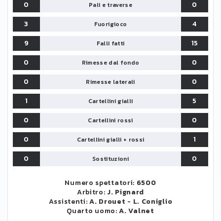
0
0
Pali e traverse
3
4
Fuorigioco
9
15
Falli fatti
0
0
Rimesse dal fondo
0
0
Rimesse laterali
1
5
Cartellini gialli
0
0
Cartellini rossi
0
1
Cartellini gialli + rossi
0
0
Sostituzioni
Numero spettatori:
6500
Arbitro:
J. Pignard
Assistenti:
A. Drouet
-
L. Coniglio
Quarto uomo:
A. Valnet