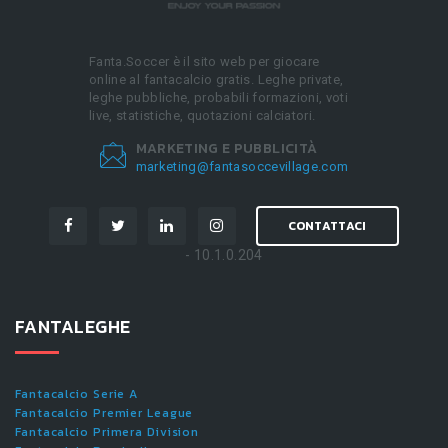
Fanta.Soccer è il sito web per giocare
online al fantacalcio gratis. Leghe private,
leghe pubbliche, probabili formazioni, voti
live, statistiche, quotazioni calciatori.
MARKETING E PUBBLICITÀ
marketing@fantasoccevillage.com
CONTATTACI
- 10.1.0.204
FANTALEGHE
Fantacalcio Serie A
Fantacalcio Premier League
Fantacalcio Primera Division