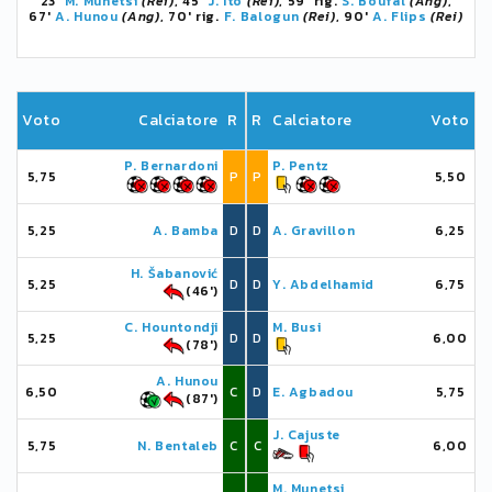
23'
M. Munetsi
(Rei)
, 45'
J. Itō
(Rei)
, 59' rig.
S. Boufal
(Ang)
,
67'
A. Hunou
(Ang)
, 70' rig.
F. Balogun
(Rei)
, 90'
A. Flips
(Rei)
Voto
Calciatore
R
R
Calciatore
Voto
P. Bernardoni
P. Pentz
5,75
P
P
5,50
5,25
A. Bamba
D
D
A. Gravillon
6,25
H. Šabanović
5,25
D
D
Y. Abdelhamid
6,75
(46')
C. Hountondji
M. Busi
5,25
D
D
6,00
(78')
A. Hunou
6,50
C
D
E. Agbadou
5,75
(87')
J. Cajuste
5,75
N. Bentaleb
C
C
6,00
M. Munetsi