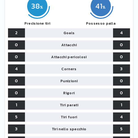
38
41
Precisione tiri
Possesso palla
2
4
Goals
0
0
Attacchi
0
0
Attacchi pericolosi
4
3
Corners
0
0
Punizioni
0
0
Rigori
1
1
Tiri parati
5
4
Tiri fuori
3
5
Tiri nello specchio