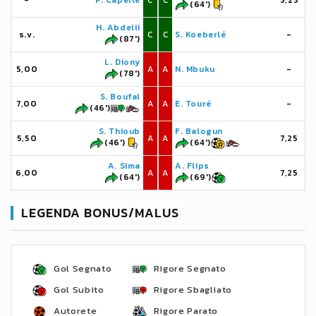
-
P. Capelle
C
C
5,25
(64')
H. Abdelli
s.v.
C
C
S. Koeberlé
-
(87')
L. Diony
5,00
A
A
N. Mbuku
-
(78')
S. Boufal
7,00
A
A
E. Touré
-
(46')
S. Thioub
F. Balogun
5,50
A
A
7,25
(46')
(64')
A. Sima
A. Flips
6,00
A
A
7,25
(64')
(69')
LEGENDA BONUS/MALUS
Gol Segnato
Rigore Segnato
Gol Subito
Rigore Sbagliato
Autorete
Rigore Parato