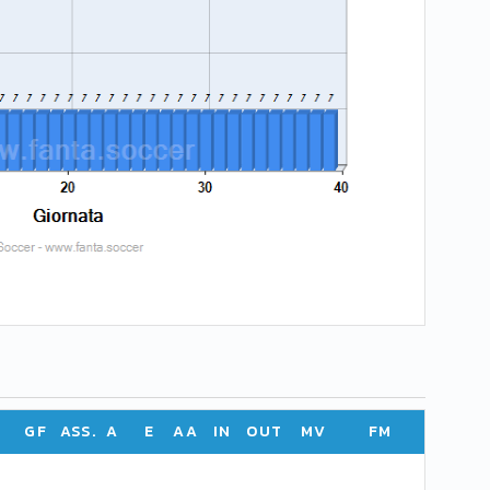
GF
ASS.
A
E
AA
IN
OUT
MV
FM