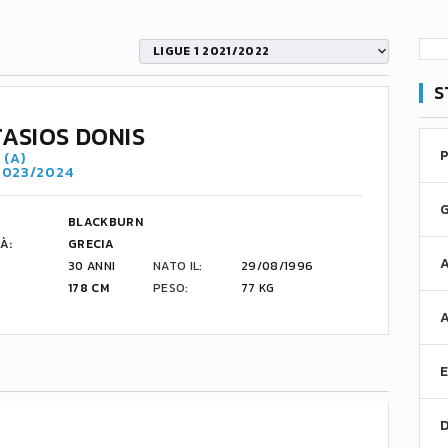
LIGUE 1 2021/2022
S
ASIOS DONIS
 (A)
 2023/2024
BLACKBURN
À:
GRECIA
30 ANNI
NATO IL:
29/08/1996
178 CM
PESO:
77 KG