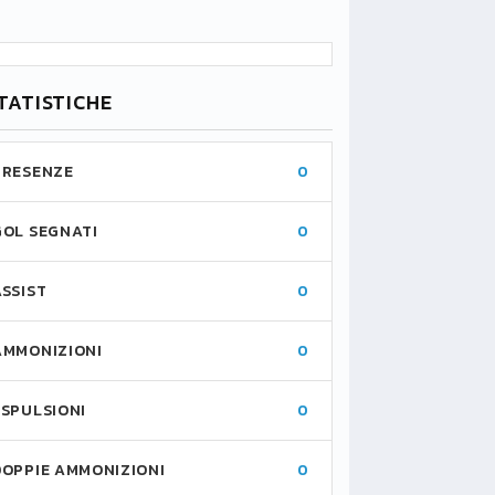
TATISTICHE
PRESENZE
0
GOL SEGNATI
0
ASSIST
0
AMMONIZIONI
0
ESPULSIONI
0
DOPPIE AMMONIZIONI
0