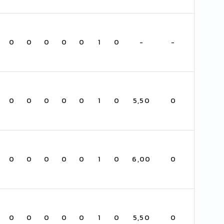
0
0
0
0
0
1
0
-
-
0
0
0
0
0
1
0
5,50
0
0
0
0
0
0
1
0
6,00
0
0
0
0
0
0
1
0
5,50
0